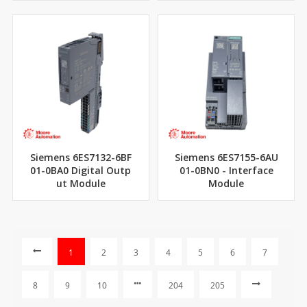
Siemens 6ES7132-6BF
Siemens 6ES7155-6AU
01-0BA0 Digital Outp
01-0BN0 - Interface
ut Module
Module
1
2
3
4
5
6
7
8
9
10
204
205