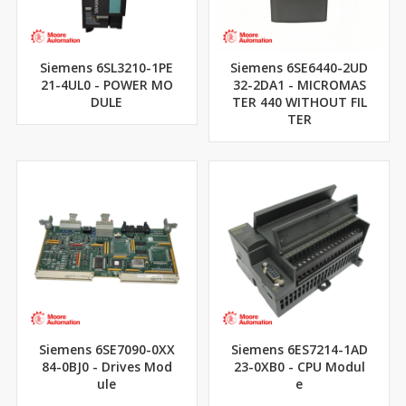
Siemens 6SL3210-1PE
Siemens 6SE6440-2UD
21-4UL0 - POWER MO
32-2DA1 - MICROMAS
DULE
TER 440 WITHOUT FIL
TER
Siemens 6SE7090-0XX
Siemens 6ES7214-1AD
84-0BJ0 - Drives Mod
23-0XB0 - CPU Modul
ule
e