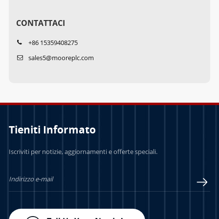
CONTATTACI
+86 15359408275
sales5@mooreplc.com
Tieniti Informato
Iscriviti per notizie, aggiornamenti e offerte speciali.