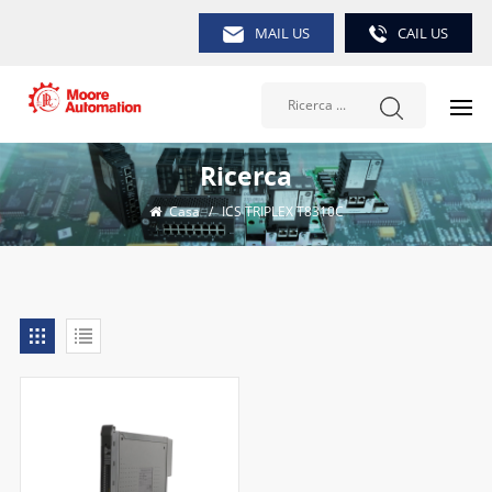
MAIL US
CAIL US
Ricerca
Casa
/
ICS TRIPLEX T8310C