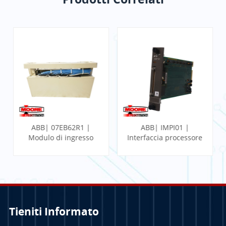
ABB| 07EB62R1 |
ABB| IMPI01 |
Modulo di ingresso
Interfaccia processore
binario veloce
multifunzione
Tieniti Informato
PER SAPERNE DI
PER SAPERNE DI