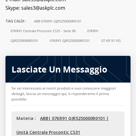
Skype:
sales3@askplc.com
ABB 07KR91 GJR5250000R0101
TAG CALDI :
07KR91 Centrale Procontic CS31 - Serie 90
07KR91
GJR5250000R0101
07KR91 GJR5250000R0101
07 KR 91 FIG
Lasciate Un Messaggio
Se sei interessato ai nostri prodotti e vuoi conoscere maggiori
dettagli, lascia un messaggio qui, ti risponderemo il prima
possibile.
Materia :
ABB| 07KR91 GJR5250000R0101 |
Unità Centrale Procontic CS31