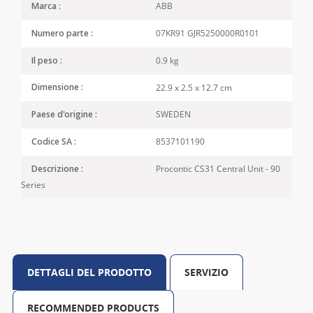
ABB
Marca :
07KR91 GJR5250000R0101
Numero parte :
0.9 kg
Il peso :
22.9 x 2.5 x 12.7 cm
Dimensione :
SWEDEN
Paese d'origine :
8537101190
Codice SA :
Procontic CS31 Central Unit - 90
Descrizione :
Series
DETTAGLI DEL PRODOTTO
SERVIZIO
RECOMMENDED PRODUCTS