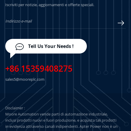
Iscriviti per notizie, aggiornamenti e offerte speciali.
PIÙ
PIÙ
Tell Us Your Needs !
+86 15359408275
sales5@mooreplc.com
Disclaimer :
Moore Automation vende parti di automazione industriale,
inclusi prodotti nuovi e fuori produzione, e acquista tali prodotti
in evidenza attraverso canali indipendenti. Apter Power non è un