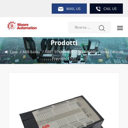
MAIL US
CAIL US
Prodotti
Casa
/
ABB Bailey
/
ABB| 07KR91 GJR5250000R0101 | Unità Centrale
Procontic CS31