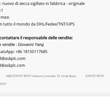
nuovo di zecca sigillato in fabbrica - originale
:1
 mesi
 In tutto il mondo da DHL/Fedex/TNT/UPS
contattare il responsabile delle vendite:
e vendite :
Giovanni Yang
hatsApp:
+86 18150117685
3@askplc.com
s3@askplc.com
ABB 07KT97 WT97 Advant Controller 31 Unità Base
07KT97 WT97
:
WT97
iate Un Messaggio