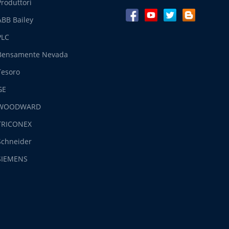
Produttori
ABB Bailey
PLC
Bensamente Nevada
Tesoro
GE
WOODWARD
TRICONEX
Schneider
SIEMENS