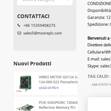
CONDIZIONE: 
Disponibilità
CONTATTACI
Garanzia: 12
Spedizione:
+86 15359408275
sales5@mooreplc.com
Benvenuti a 
Direttore dell
Cellulare/W
E-mail:
sales
Nuovi Prodotti
Skype:
sale
VIBRO METER GSI124 244-
TAG CALDI 
124-000-022 Piezoelectric
ABB 07KT97 
Pressure Transducer
LEGGI DI PIÙ
PCIE-5565PIORC-100A00
Lasc
Reflective Memory PCI