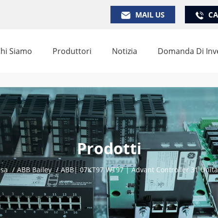
MAIL US
CA
hi Siamo
Produttori
Notizia
Domanda Di Inv
Prodotti
sa
/
ABB Bailey
/
ABB| 07KT97 WT97 | Advant Controller 31 Unit