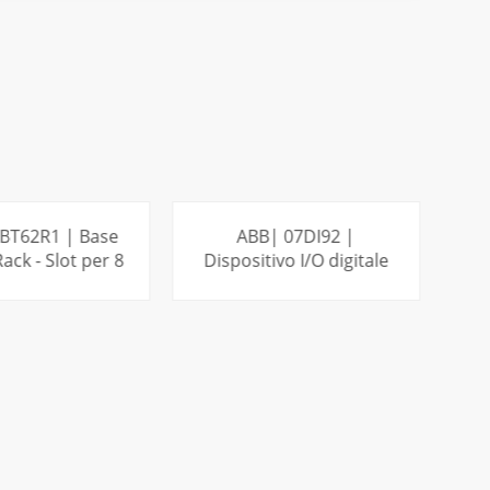
BT62R1 | Base
ABB| 07DI92 |
ack - Slot per 8
Dispositivo I/O digitale
I/O
distribuito
SAPERNE DI
PER SAPERNE DI