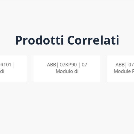
Prodotti Correlati
R101 |
ABB| 07KP90 | 07
ABB| 07
di
Modulo di
Module R
e - T200
comunicazione KP 90
RCOM
NE DI
PER SAPERNE DI
PER 