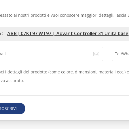
ressato ai nostri prodotti e vuoi conoscere maggiori dettagli, lasci
 :
ABB| 07KT97 WT97 | Advant Controller 31 Unità base
TOSCRIVI