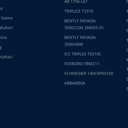
AB 1756-L61
sa
TRIPLICE T3310
 Siamo
BENTLY NEVADA
duttori
3500/22M 288055-01
izia
BENTLY NEVADA
3500/40M
g
ICS TRIPLEX T8310C
tattaci
FOXBORO FBM211
SCHNEIDER 140CRP93100
ABBAI880A