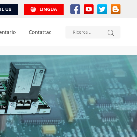
IL US
LINGUA
entario
Contattaci
à base