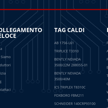
OLLEGAMENTO
TAG CALDI
ELOCE
AB 1756-L61
sa
TRIPLICE T3310
 Siamo
BENTLY NEVADA
duttori
3500/22M 288055-01
izia
BENTLY NEVADA
3500/40M
g
ICS TRIPLEX T8310C
tattaci
FOXBORO FBM211
SCHNEIDER 140CRP93100