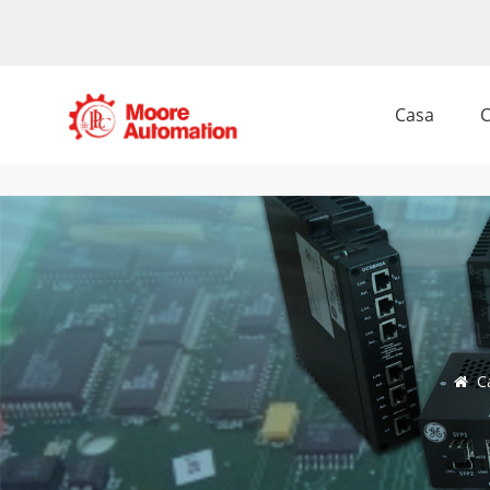
Casa
C
C