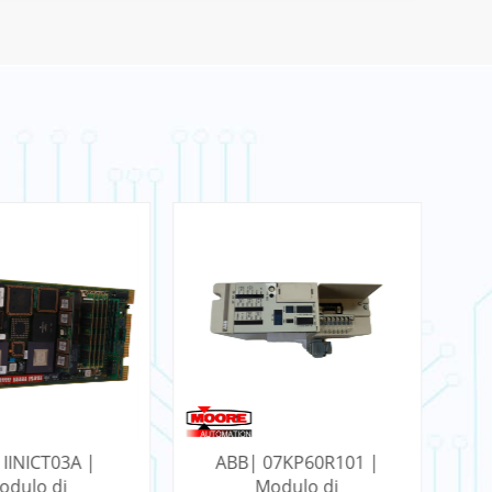
07KP60R101 |
ABB| 07KP90 | 07
A
odulo di
Modulo di
Mo