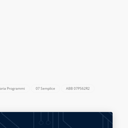
oria Programmi
07 Semplice
ABB 07PS62R2