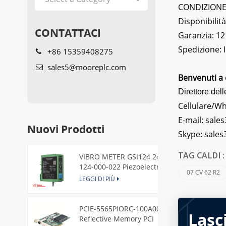
CONDIZIONE: 
Disponibilità
CONTATTACI
Garanzia: 12
Spedizione:
+86 15359408275
sales5@mooreplc.com
Benvenuti a 
Direttore dell
Cellulare/W
E-mail:
sales
Nuovi Prodotti
Skype:
sale
VIBRO METER GSI124 244-
TAG CALDI 
124-000-022 Piezoelectric
07 CV 62 R2
Pressure Transducer
LEGGI DI PIÙ
PCIE-5565PIORC-100A00
Lasc
Reflective Memory PCI