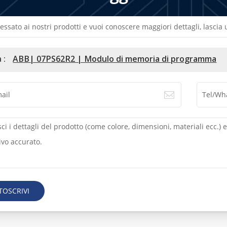
ressato ai nostri prodotti e vuoi conoscere maggiori dettagli, lasci
 :
ABB| 07PS62R2 | Modulo di memoria di programma
TOSCRIVI