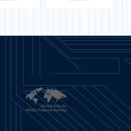
azione - T200
comunicazione KP 90
RCOM
SAPERNE DI
PER SAPERNE DI
PIÙ
PIÙ