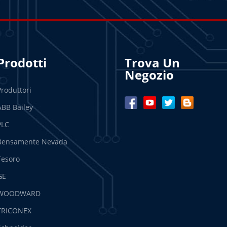
Prodotti
Trova Un
Negozio
Produttori
ABB Bailey
PLC
Bensamente Nevada
Tesoro
GE
WOODWARD
TRICONEX