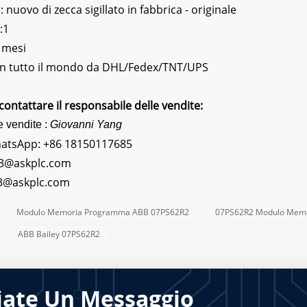
nuovo di zecca sigillato in fabbrica - originale
:1
 mesi
 In tutto il mondo da DHL/Fedex/TNT/UPS
contattare il responsabile delle vendite:
e vendite :
Giovanni Yang
hatsApp:
+86 18150117685
3@askplc.com
s3@askplc.com
Modulo Memoria Programma ABB 07PS62R2
07PS62R2 Modulo Mem
:
ABB Bailey 07PS62R2
iate Un Messaggio