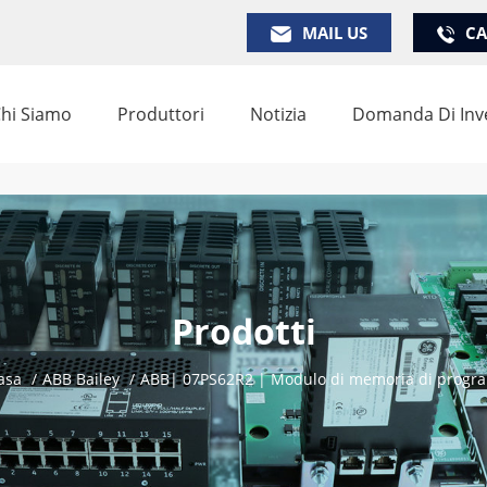
MAIL US
CA
hi Siamo
Produttori
Notizia
Domanda Di Inv
Prodotti
asa
/
ABB Bailey
/
ABB| 07PS62R2 | Modulo di memoria di prog