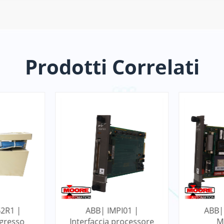
Prodotti Correlati
01 |
ABB| IINICT03A |
ABB| 
ocessore
Modulo di
M