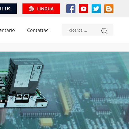
IL US
LINGUA
entario
Contattaci
ramma