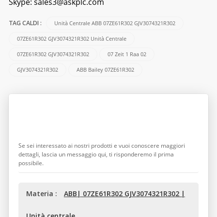
Skype:
sales3@askplc.com
Unità Centrale ABB 07ZE61R302 GJV3074321R302
TAG CALDI :
07ZE61R302 GJV3074321R302 Unità Centrale
07ZE61R302 GJV3074321R302
07 Zeit 1 Raa 02
GJV3074321R302
ABB Bailey 07ZE61R302
Lasciate Un Messaggio
Se sei interessato ai nostri prodotti e vuoi conoscere maggiori
dettagli, lascia un messaggio qui, ti risponderemo il prima
possibile.
Materia :
ABB| 07ZE61R302 GJV3074321R302 |
Unità centrale