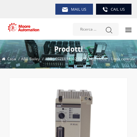
MAIL US
CAIL US
Prodotti
Casa
/
ABB Bailey
/
ABB| 07ZE61R302 GJV3074321R302 | Unità centrale