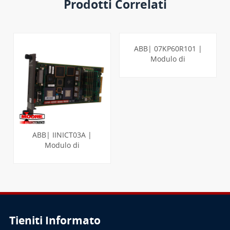
Prodotti Correlati
ABB| 07KP60R101 |
Modulo di
comunicazione - T200
ABB| IINICT03A |
Modulo di
PER SAPERNE DI
trasferimento da Infi-
Net a computer
PIÙ
Tieniti Informato