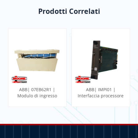
Prodotti Correlati
ABB| 07EB62R1 |
ABB| IMPI01 |
Modulo di ingresso
Interfaccia processore
binario veloce
multifunzione