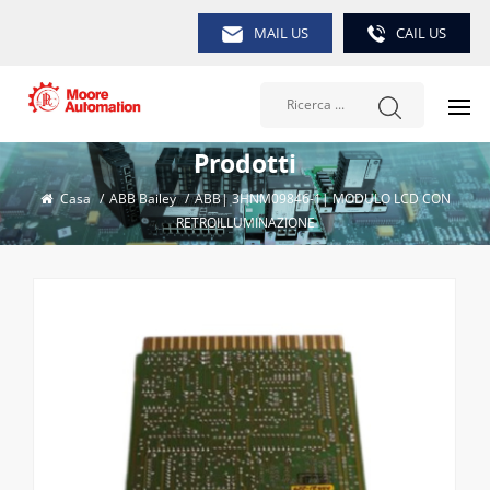
MAIL US
CAIL US
Prodotti
Casa
/
ABB Bailey
/
ABB| 3HNM09846-1| MODULO LCD CON
RETROILLUMINAZIONE