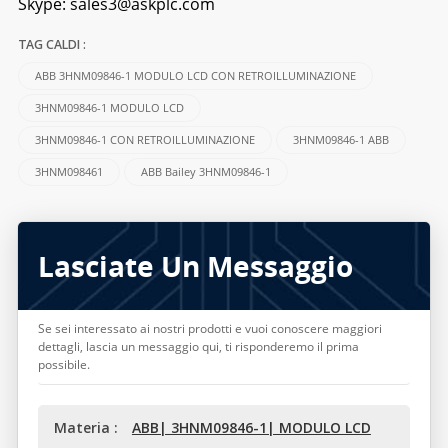
Skype:
sales3@askplc.com
TAG CALDI :
ABB 3HNM09846-1 MODULO LCD CON RETROILLUMINAZIONE
3HNM09846-1 MODULO LCD
3HNM09846-1 CON RETROILLUMINAZIONE
3HNM09846-1 ABB
3HNM098461
ABB Bailey 3HNM09846-1
Lasciate Un Messaggio
Se sei interessato ai nostri prodotti e vuoi conoscere maggiori
dettagli, lascia un messaggio qui, ti risponderemo il prima
possibile.
Materia :
ABB| 3HNM09846-1| MODULO LCD