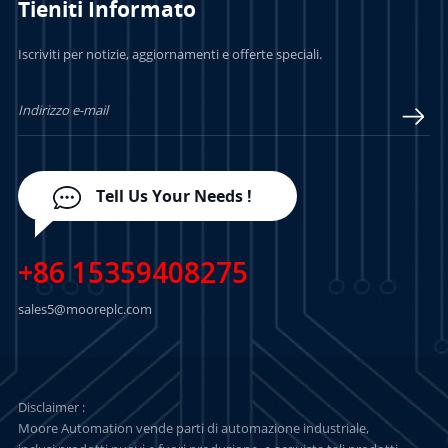
Tieniti Informato
PER SAPERNE DI
PER SAPERNE DI
Iscriviti per notizie, aggiornamenti e offerte speciali.
PIÙ
PIÙ
Tell Us Your Needs !
+86 15359408275
sales5@mooreplc.com
Disclaimer :
Moore Automation vende parti di automazione industriale,