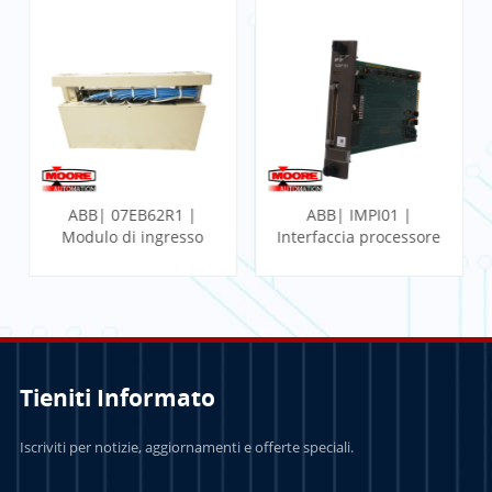
ABB| 07EB62R1 |
ABB| IMPI01 |
Modulo di ingresso
Interfaccia processore
binario veloce
multifunzione
Tieniti Informato
PER SAPERNE DI
PER SAPERNE DI
Iscriviti per notizie, aggiornamenti e offerte speciali.
PIÙ
PIÙ