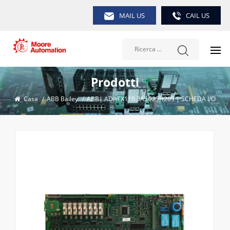
MAIL US
CAIL US
Prodotti
Casa
/
ABB Bailey
/
ABB| ADATX110 3ASC25H209 | SCHEDA I/O