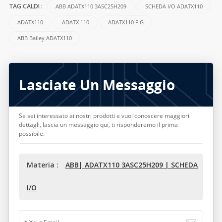
ABB ADATX110 3ASC25H209
SCHEDA I/O ADATX110
TAG CALDI :
ADATX110
ADATX 110
ADATX110 FIG
ABB Bailey ADATX110
Lasciate Un Messaggio
Se sei interessato ai nostri prodotti e vuoi conoscere maggiori
dettagli, lascia un messaggio qui, ti risponderemo il prima
possibile.
Materia :
ABB| ADATX110 3ASC25H209 | SCHEDA
I/O