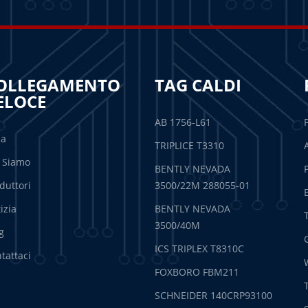
OLLEGAMENTO
TAG CALDI
ELOCE
AB 1756-L61
sa
TRIPLICE T3310
 Siamo
BENTLY NEVADA
duttori
3500/22M 288055-01
izia
BENTLY NEVADA
3500/40M
g
ICS TRIPLEX T8310C
tattaci
FOXBORO FBM211
SCHNEIDER 140CRP93100