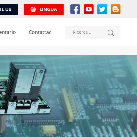
IL US
LINGUA
entario
Contattaci
ca