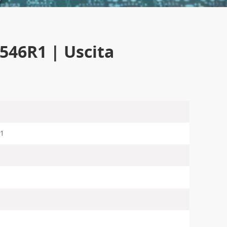
46R1 | Uscita
1