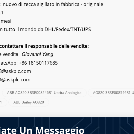
nuovo di zecca sigillato in fabbrica - originale
:1
 mesi
 In tutto il mondo da DHL/Fedex/TNT/UPS
contattare il responsabile delle vendite:
e vendite :
Giovanni Yang
hatsApp:
+86 18150117685
3@askplc.com
s3@askplc.com
ABB AO820 3BSE008546R1 Uscita Analogica
AO820 3BSE008546R1 Us
:
R1
ABB Bailey AO820
iate Un Messaggio