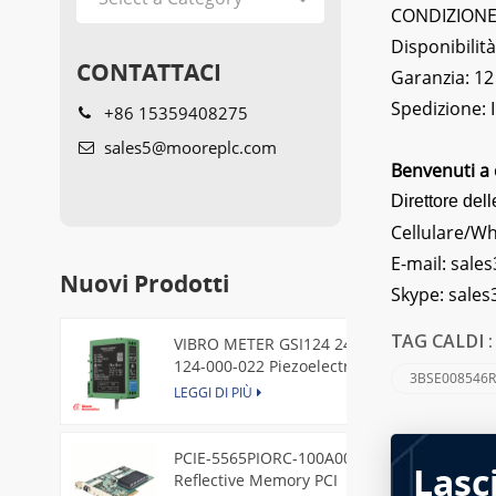
CONDIZIONE: 
Disponibilità
CONTATTACI
Garanzia: 12
Spedizione:
+86 15359408275
sales5@mooreplc.com
Benvenuti a 
Direttore dell
Cellulare/W
E-mail:
sales
Nuovi Prodotti
Skype:
sale
VIBRO METER GSI124 244-
TAG CALDI 
124-000-022 Piezoelectric
3BSE008546
Pressure Transducer
LEGGI DI PIÙ
PCIE-5565PIORC-100A00
Lasc
Reflective Memory PCI