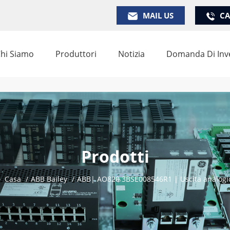
MAIL US
CA
hi Siamo
Produttori
Notizia
Domanda Di Inv
Prodotti
Casa
/
ABB Bailey
/
ABB| AO820 3BSE008546R1 | Uscita analogi