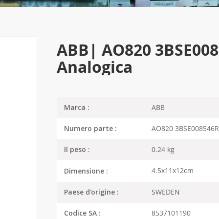
ABB| AO820 3BSE0085
Analogica
ABB
Marca :
AO820 3BSE008546R
Numero parte :
0.24 kg
Il peso :
4.5x11x12cm
Dimensione :
SWEDEN
Paese d'origine :
8537101190
Codice SA :