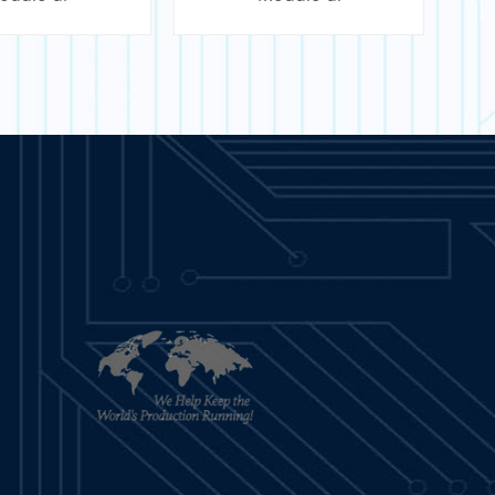
azione - T200
comunicazione KP 90
RCOM
SAPERNE DI
PER SAPERNE DI
PIÙ
PIÙ