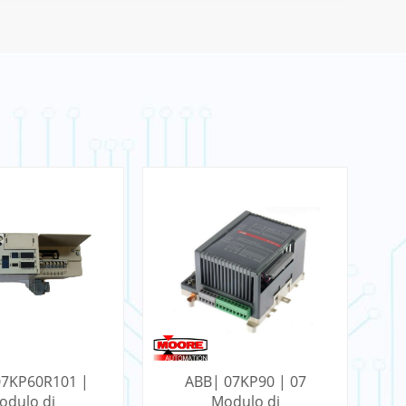
07KP60R101 |
ABB| 07KP90 | 07
A
odulo di
Modulo di
Mo