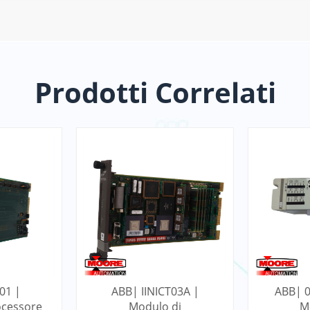
Prodotti Correlati
01 |
ABB| IINICT03A |
ABB| 
ocessore
Modulo di
M