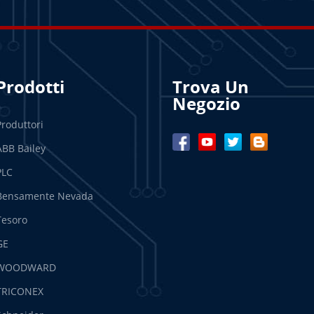
Prodotti
Trova Un
Negozio
Produttori
ABB Bailey
PLC
Bensamente Nevada
Tesoro
GE
WOODWARD
TRICONEX