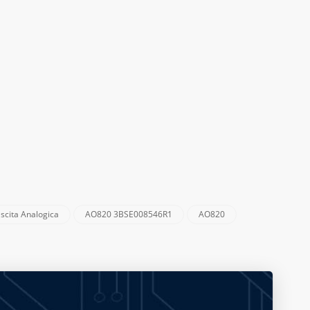
cita Analogica
AO820 3BSE008546R1
AO820