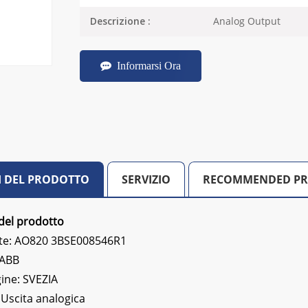
Analog Output
Descrizione :
Informarsi Ora
I DEL PRODOTTO
SERVIZIO
RECOMMENDED P
del prodotto
te: AO820 3BSE008546R1
 ABB
gine: SVEZIA
:
Uscita analogica