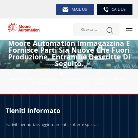
MAIL US
CAIL US
Moore Automation Immagazzina E
Fornisce Parti Sia Nuove Che Fuori
Produzione, Entrambe Descritte Di
Seguito.
Casa
/
Moore Automation Immagazzina E Fornisce Parti Sia Nuove Che Fuori
Produzione, Entrambe Descritte Di Seguito.
Tieniti Informato
Iscriviti per notizie, aggiornamenti e offerte speciali.