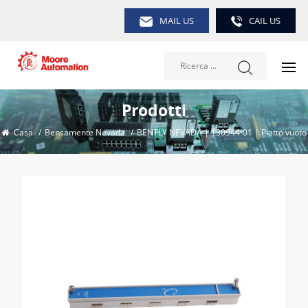
MAIL US
CAIL US
Prodotti
Casa
/
Bensamente Nevada
/
BENTLY NEVADA | 130944-01 | Piatto vuoto