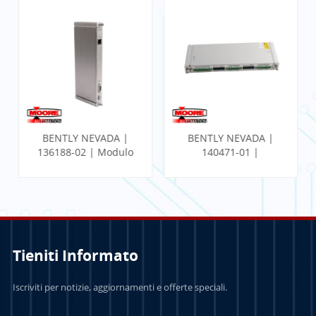
BENTLY NEVADA |
BENTLY NEVADA |
136188-02 | Modulo
140471-01 |
I/O Ethernet del
MONITOR SISMICO
gateway di
PROXIMITOR CON
comunicazione
TERMINAZIONE
INTERNA
Tieniti Informato
PER SAPERNE DI
PER SAPERNE DI
Iscriviti per notizie, aggiornamenti e offerte speciali.
PIÙ
PIÙ