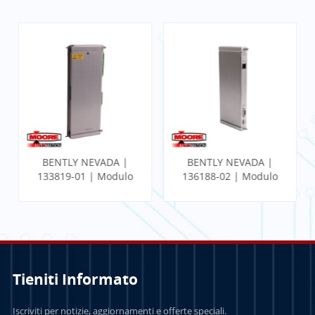
BENTLY NEVADA |
BENTLY NEVADA |
133819-01 | Modulo
136188-02 | Modulo
I/O temperatura
I/O Ethernet del
RTD/TC
gateway di
comunicazione
Tieniti Informato
PER SAPERNE DI
PER SAPERNE DI
Iscriviti per notizie, aggiornamenti e offerte speciali.