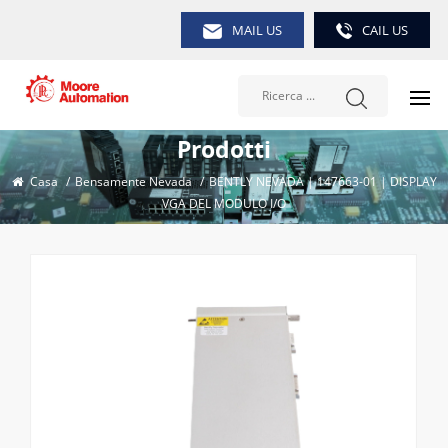
MAIL US
CAIL US
Prodotti
Casa
/
Bensamente Nevada
/
BENTLY NEVADA | 147663-01 | DISPLAY
VGA DEL MODULO I/O