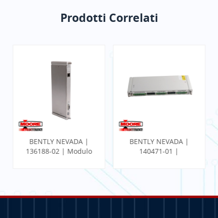
Prodotti Correlati
BENTLY NEVADA |
BENTLY NEVADA |
136188-02 | Modulo
140471-01 |
I/O Ethernet del
MONITOR SISMICO
gateway di
PROXIMITOR CON
comunicazione
TERMINAZIONE
INTERNA