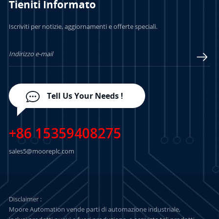
Tieniti Informato
PER SAPERNE DI
PER SAPERNE DI
Iscriviti per notizie, aggiornamenti e offerte speciali.
PIÙ
PIÙ
Tell Us Your Needs !
+86 15359408275
sales5@mooreplc.com
Disclaimer :
Moore Automation vende parti di automazione industriale,