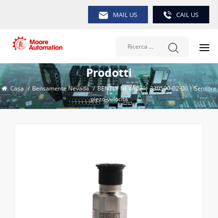
MAIL US
CAIL US
Prodotti
Casa
/
Bensamente Nevada
/
BENTLY NEVADA | 330500-02-00 | Sensore
piezo-velocità