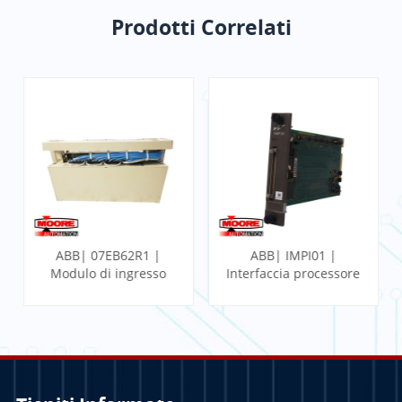
Prodotti Correlati
ABB| 07EB62R1 |
ABB| IMPI01 |
Modulo di ingresso
Interfaccia processore
binario veloce
multifunzione