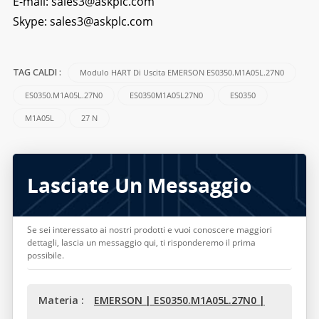
E-mail:
sales3@askplc.com
Skype:
sales3@askplc.com
Modulo HART Di Uscita EMERSON ES0350.M1A05L.27N0
TAG CALDI :
ES0350.M1A05L.27N0
ES0350M1A05L27N0
ES0350
M1A05L
27 N
Lasciate Un Messaggio
Se sei interessato ai nostri prodotti e vuoi conoscere maggiori
dettagli, lascia un messaggio qui, ti risponderemo il prima
possibile.
Materia :
EMERSON | ES0350.M1A05L.27N0 |