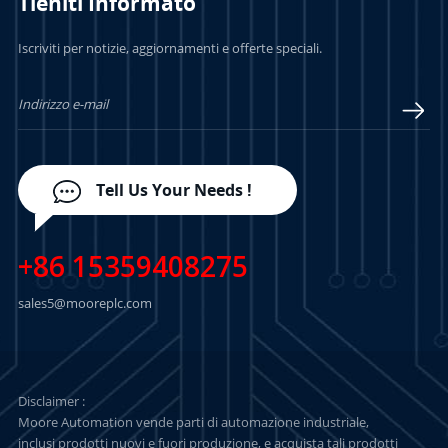
Tieniti Informato
PER SAPERNE DI
PER SAPERNE DI
Iscriviti per notizie, aggiornamenti e offerte speciali.
PIÙ
PIÙ
Tell Us Your Needs !
+86 15359408275
sales5@mooreplc.com
Disclaimer :
Moore Automation vende parti di automazione industriale,
inclusi prodotti nuovi e fuori produzione, e acquista tali prodotti