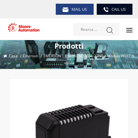
MAIL US
CAIL US
Prodotti
Casa
/
Emerson
/
EMERSON | ES0350.M1A05L.27N0 | Modulo HART di
uscita