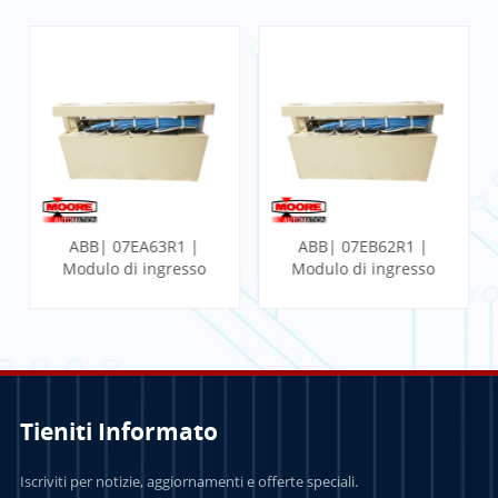
ABB| 07EA63R1 |
ABB| 07EB62R1 |
Modulo di ingresso
Modulo di ingresso
analogico
binario veloce
Tieniti Informato
PER SAPERNE DI
PER SAPERNE DI
Iscriviti per notizie, aggiornamenti e offerte speciali.