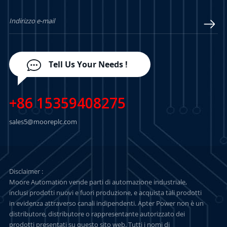
PIÙ
PIÙ
Tell Us Your Needs !
+86 15359408275
sales5@mooreplc.com
Disclaimer :
Moore Automation vende parti di automazione industriale,
inclusi prodotti nuovi e fuori produzione, e acquista tali prodotti
in evidenza attraverso canali indipendenti. Apter Power non è un
distributore, distributore o rappresentante autorizzato dei
prodotti presentati su questo sito web. Tutti i nomi di