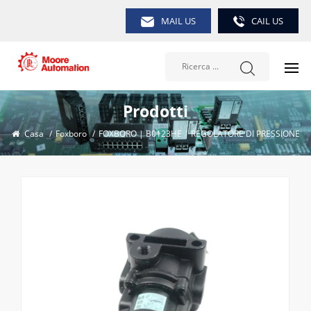
MAIL US
CAIL US
Prodotti
Casa
/
Foxboro
/
FOXBORO | B0123HE | REGOLATORE DI PRESSIONE