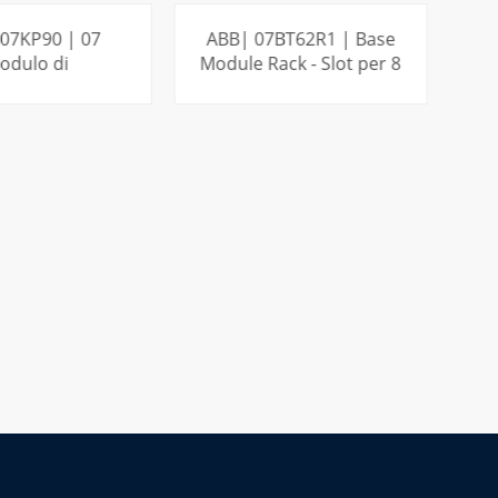
07KP90 | 07
ABB| 07BT62R1 | Base
odulo di
Module Rack - Slot per 8
Di
cazione KP 90
I/O
RCOM
SAPERNE DI
PER SAPERNE DI
PIÙ
PIÙ