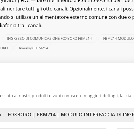
gurator (IFDC — fare riferimento a PSS 21S-8A3 B3 per i dett
limentare tutti gli otto canali. Opzionalmente, i canali po
ando si utilizza un alimentatore esterno comune con due o 
iafonia tra i canali.
INGRESSO DI COMUNICAZIONE FOXBORO FBM214
FBM214 MODULO 
:
BORO
Invensys FBM214
iate Un Messaggio
ressato ai nostri prodotti e vuoi conoscere maggiori dettagli, lasci
 :
FOXBORO | FBM214 | MODULO INTERFACCIA DI ING