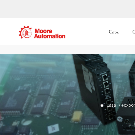
Casa
C
Casa
/
Foxbo