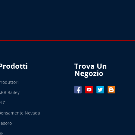
Prodotti
Trova Un
Negozio
Produttori
ABB Bailey
PLC
Bensamente Nevada
Tesoro
GE