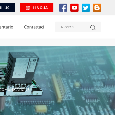
IL US
LINGUA
entario
Contattaci
I COMUNICAZIONE