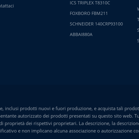
ICS TRIPLEX T8310C
tattaci
FOXBORO FBM211
SCHNEIDER 140CRP93100
ABBAI880A
inclusi prodotti nuovi e fuori produzione, e acquista tali prodott
entante autorizzato dei prodotti presentati su questo sito web. T
 proprietà dei rispettivi proprietari. La descrizione, la descrizion
icativo e non implicano alcuna associazione o autorizzazione con a