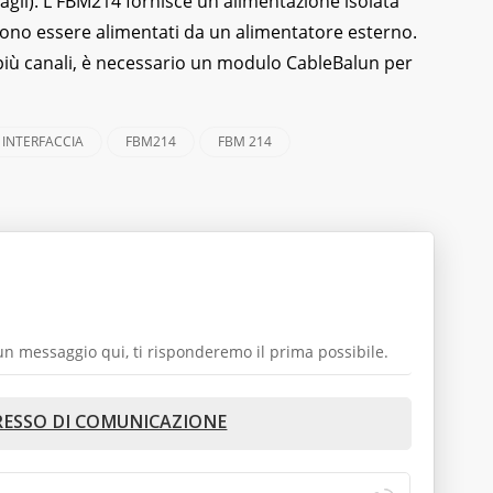
agli). L'FBM214 fornisce un'alimentazione isolata
ssono essere alimentati da un alimentatore esterno.
più canali, è necessario un modulo CableBalun per
INTERFACCIA
FBM214
FBM 214
a un messaggio qui, ti risponderemo il prima possibile.
RESSO DI COMUNICAZIONE