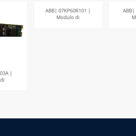
ABB| 07KP60R101 |
ABB| 
Modulo di
M
comunicazione - T200
comuni
PER SAPERNE DI
PER 
T03A |
di
PIÙ
da Infi-
puter
NE DI