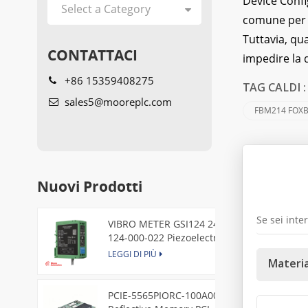
Device Confi
comune per a
Tuttavia, qu
CONTATTACI
impedire la d
+86 15359408275
TAG CALDI 
sales5@mooreplc.com
FBM214 FOX
Lasc
Nuovi Prodotti
Se sei inte
VIBRO METER GSI124 244-
124-000-022 Piezoelectric
Pressure Transducer
LEGGI DI PIÙ
Materia
PCIE-5565PIORC-100A00