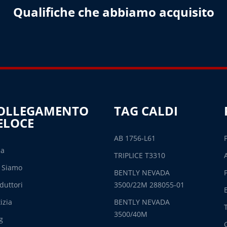
Qualifiche che abbiamo acquisito
OLLEGAMENTO
TAG CALDI
ELOCE
AB 1756-L61
sa
TRIPLICE T3310
 Siamo
BENTLY NEVADA
duttori
3500/22M 288055-01
izia
BENTLY NEVADA
3500/40M
g