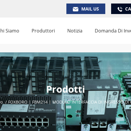
MAIL US
CA
hi Siamo
Produttori
Notizia
Domanda Di Inv
Prodotti
ro
/
FOXBORO | FBM214 | MODULO INTERFACCIA DI INGRESSO D