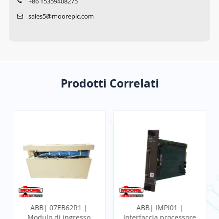
+86 15359408275
sales5@mooreplc.com
Prodotti Correlati
ABB| 07EB62R1 |
ABB| IMPI01 |
Modulo di ingresso
Interfaccia processore