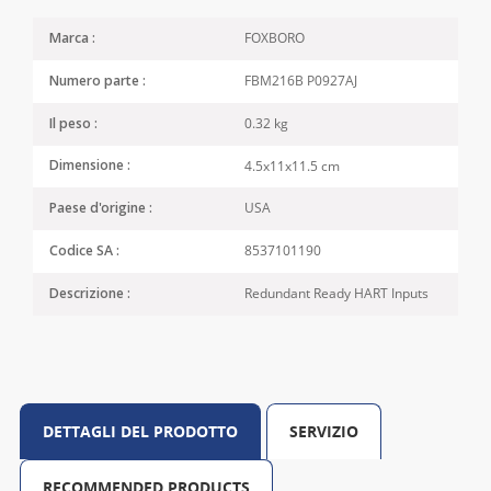
FOXBORO
Marca :
FBM216B P0927AJ
Numero parte :
0.32 kg
Il peso :
4.5x11x11.5 cm
Dimensione :
USA
Paese d'origine :
8537101190
Codice SA :
Redundant Ready HART Inputs
Descrizione :
DETTAGLI DEL PRODOTTO
SERVIZIO
RECOMMENDED PRODUCTS