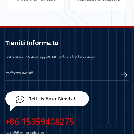
binario veloce
multifunzione
Tieniti Informato
PER SAPERNE DI
PER SAPERNE DI
Iscriviti per notizie, aggiornamenti e offerte speciali.
PIÙ
PIÙ
Tell Us Your Needs !
+86 15359408275
sales5@mooreplc.com