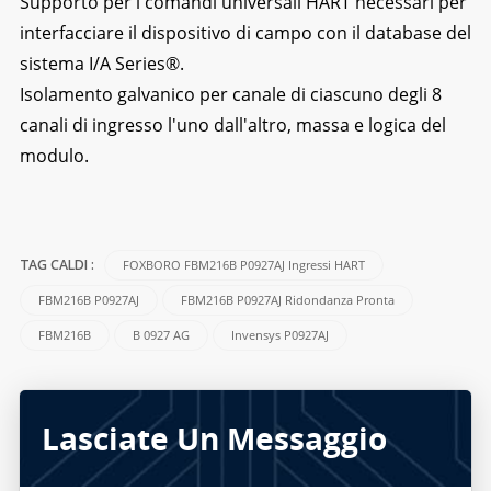
Supporto per i comandi universali HART necessari per
interfacciare il dispositivo di campo con il database del
sistema I/A Series®.
Isolamento galvanico per canale di ciascuno degli 8
canali di ingresso l'uno dall'altro, massa e logica del
modulo.
FOXBORO FBM216B P0927AJ Ingressi HART
TAG CALDI :
FBM216B P0927AJ
FBM216B P0927AJ Ridondanza Pronta
FBM216B
B 0927 AG
Invensys P0927AJ
Lasciate Un Messaggio