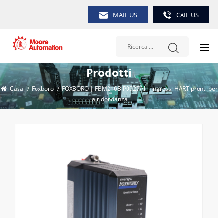
MAIL US
CAIL US
Prodotti
Casa
/
Foxboro
/
FOXBORO | FBM216B P0927AJ | Ingressi HART pronti per
la ridondanza