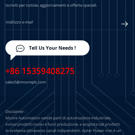
Iscriviti per notizie, aggiornamenti e offerte speciali.
PIÙ
PIÙ
Tell Us Your Needs !
+86 15359408275
sales5@mooreplc.com
Disclaimer :
Moore Automation vende parti di automazione industriale,
inclusi prodotti nuovi e fuori produzione, e acquista tali prodotti
in evidenza attraverso canali indipendenti. Apter Power non è un