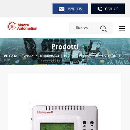
MAIL US
CAIL US
Prodotti
Casa
/
Tesoro
/
HOLLEYWELL | T2798I-1000 | TERMOSTATO DIGITALE