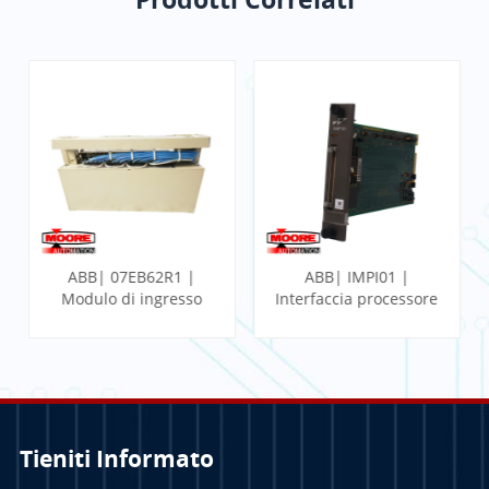
ABB| 07EB62R1 |
ABB| IMPI01 |
Modulo di ingresso
Interfaccia processore
binario veloce
multifunzione
Tieniti Informato
PER SAPERNE DI
PER SAPERNE DI