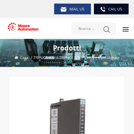
MAIL US
CAIL US
Prodotti
Casa
/
TRIPLICE ICS
/
TRIPLICE ICS | T3419 | Input digitale