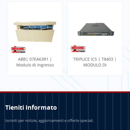
ABB| 07EA63R1 |
TRIPLICE ICS | T8403 |
Modulo di ingresso
MODULO DI
analogico
INGRESSO
Tieniti Informato
PER SAPERNE DI
PER SAPERNE DI
Iscriviti per notizie, aggiornamenti e offerte speciali.
PIÙ
PIÙ