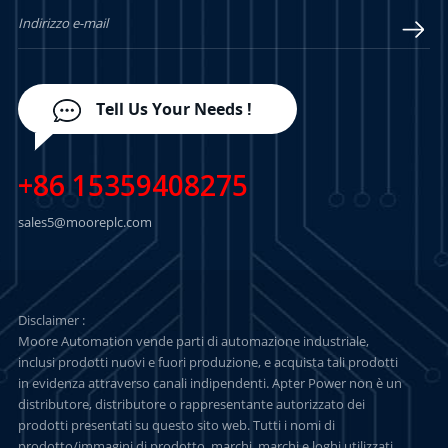
Tell Us Your Needs !
+86 15359408275
sales5@mooreplc.com
Disclaimer :
Moore Automation vende parti di automazione industriale,
inclusi prodotti nuovi e fuori produzione, e acquista tali prodotti
in evidenza attraverso canali indipendenti. Apter Power non è un
distributore, distributore o rappresentante autorizzato dei
prodotti presentati su questo sito web. Tutti i nomi di
prodotto/immagini di prodotto, marchi, marchi e loghi utilizzati