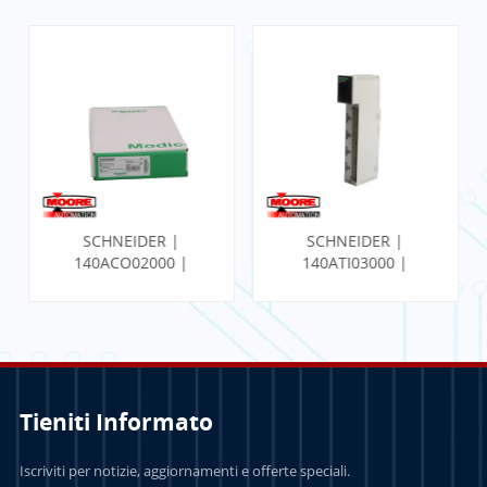
SCHNEIDER |
SCHNEIDER |
140ACO02000 |
140ATI03000 |
MODULO DI USCITA
Modulo analogico
ANALOGICA
Tieniti Informato
PER SAPERNE DI
PER SAPERNE DI
Iscriviti per notizie, aggiornamenti e offerte speciali.