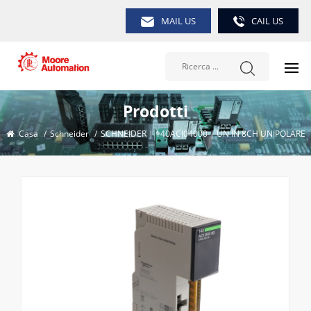
MAIL US
CAIL US
Prodotti
Casa
/
Schneider
/
SCHNEIDER | 140ACI04000 | UN IN 8CH UNIPOLARE