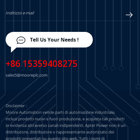
PIÙ
PIÙ
Tell Us Your Needs !
+86 15359408275
sales5@mooreplc.com
Disclaimer :
Moore Automation vende parti di automazione industriale,
inclusi prodotti nuovi e fuori produzione, e acquista tali prodotti
in evidenza attraverso canali indipendenti. Apter Power non è un
distributore, distributore o rappresentante autorizzato dei
prodotti presentati su questo sito web. Tutti i nomi di