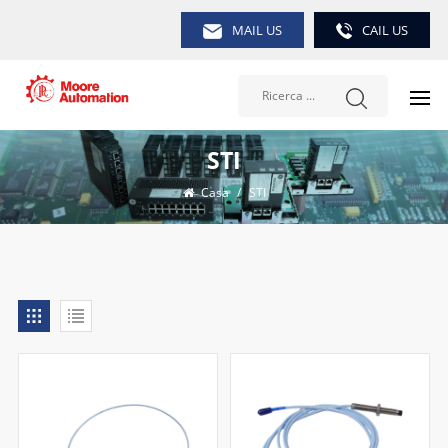
MAIL US
CAIL US
STI
Casa
/
STI