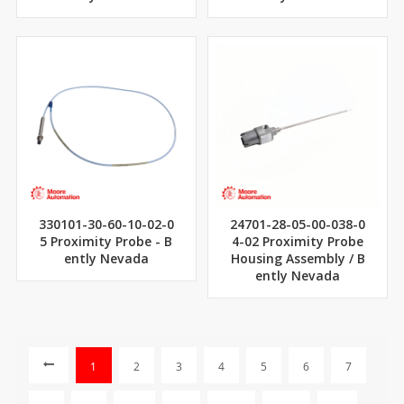
330101-30-60-10-02-0
24701-28-05-00-038-0
5 Proximity Probe - B
4-02 Proximity Probe
ently Nevada
Housing Assembly / B
ently Nevada
1
2
3
4
5
6
7