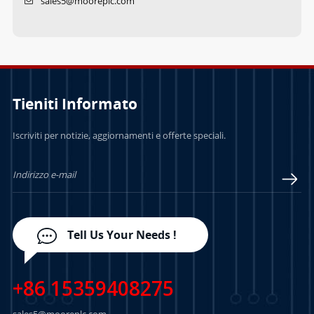
sales5@mooreplc.com
Tieniti Informato
Iscriviti per notizie, aggiornamenti e offerte speciali.
Tell Us Your Needs !
+86 15359408275
sales5@mooreplc.com