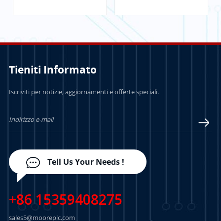
comunicazione
ControlLogix
Tieniti Informato
PER SAPERNE DI
PER SAPERNE DI
Iscriviti per notizie, aggiornamenti e offerte speciali.
PIÙ
PIÙ
Tell Us Your Needs !
+86 15359408275
sales5@mooreplc.com