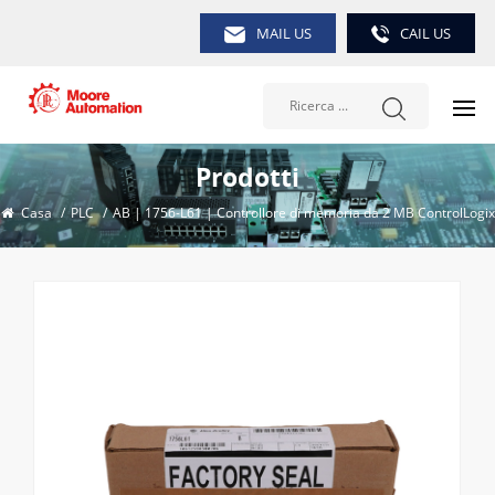
MAIL US
CAIL US
Prodotti
Casa
/
PLC
/
AB | 1756-L61 | Controllore di memoria da 2 MB ControlLogix