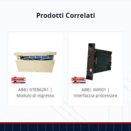
Prodotti Correlati
ABB| 07EB62R1 |
ABB| IMPI01 |
Modulo di ingresso
Interfaccia processore
binario veloce
multifunzione