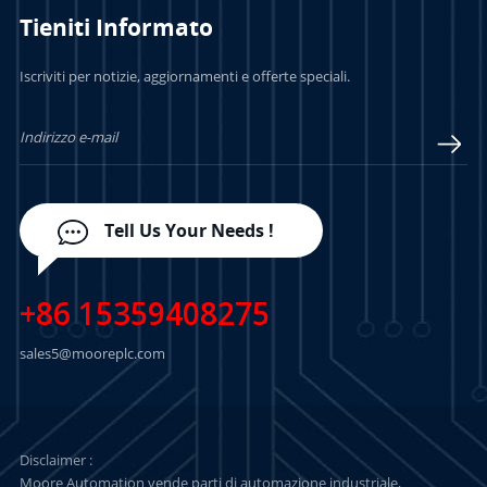
Tieniti Informato
PER SAPERNE DI
PER SAPERNE DI
Iscriviti per notizie, aggiornamenti e offerte speciali.
PIÙ
PIÙ
Tell Us Your Needs !
+86 15359408275
sales5@mooreplc.com
Disclaimer :
Moore Automation vende parti di automazione industriale,