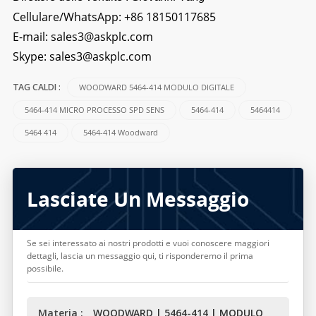
Cellulare/WhatsApp:
+86 18150117685
E-mail:
sales3@askplc.com
Skype:
sales3@askplc.com
WOODWARD 5464-414 MODULO DIGITALE
TAG CALDI :
5464-414 MICRO PROCESSO SPD SENS
5464-414
5464414
5464 414
5464-414 Woodward
Lasciate Un Messaggio
Se sei interessato ai nostri prodotti e vuoi conoscere maggiori
dettagli, lascia un messaggio qui, ti risponderemo il prima
possibile.
Materia :
WOODWARD | 5464-414 | MODULO