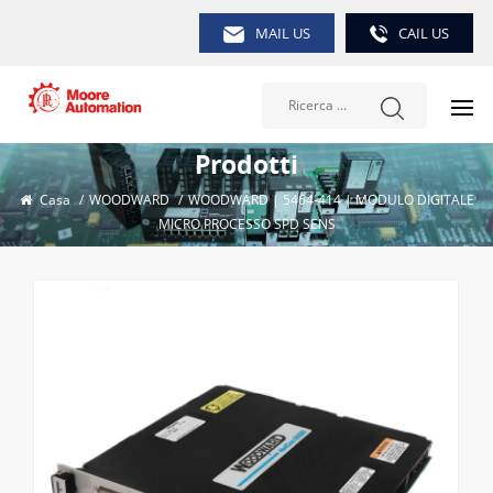
MAIL US
CAIL US
Prodotti
Casa
/
WOODWARD
/
WOODWARD | 5464-414 | MODULO DIGITALE
MICRO PROCESSO SPD SENS