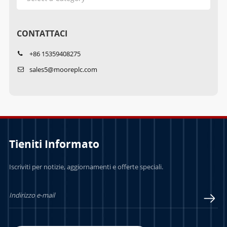
CONTATTACI
+86 15359408275
sales5@mooreplc.com
Tieniti Informato
Iscriviti per notizie, aggiornamenti e offerte speciali.