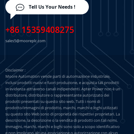
Tell Us Your Needs !
+86 15359408275
sales5@mooreplc.com
Disclaimer :
Moore Automation vende parti di automazione industriale,
inclusi prodotti nuovi e fuori produzione, e acquista tali prodotti
in evidenza attraverso canali indipendenti. Apter Power non è un
distributore, distributore o rappresentante autorizzato dei
prodotti presentati su questo sito web. Tutti i nomi di
prodotto/immagini di prodotto, marchi, marchi e loghi utilizzati
su questo sito Web sono di proprietà dei rispettivi proprietari. La
descrizione, la descrizione o la vendita di prodotti con tali nomi,
immagini, marchi, marchi e loghi sono solo a scopo identificativo
e non implicano alcuna associazione o autorizzazione con alcun