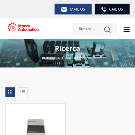
MAIL US
CAIL US
Ricerca
Casa
/
1336F BRF75 AEDE