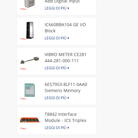
ABB Digital Input
Module
LEGGI DI PIÙ
IC660BBA104 GE I/O
Block
LEGGI DI PIÙ
VIBRO METER CE281
444-281-000-111
Piezoelectric Pressure
LEGGI DI PIÙ
Transducer
6ES7953-8LF11-0AA0
Siemens Memory
Card
LEGGI DI PIÙ
T8842 Interface
Module - ICS Triplex
LEGGI DI PIÙ