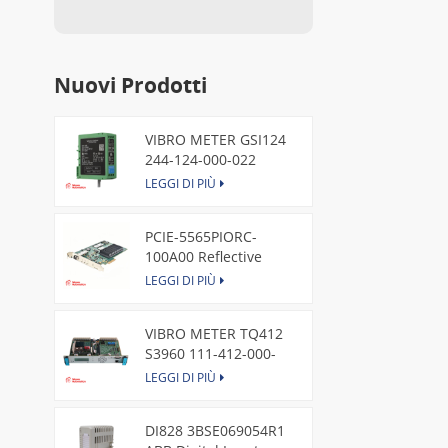
Nuovi Prodotti
VIBRO METER GSI124
244-124-000-022
Piezoelectric Pressure
LEGGI DI PIÙ
Transducer
PCIE-5565PIORC-
100A00 Reflective
Memory PCI Express
LEGGI DI PIÙ
Node Card /GE
VIBRO METER TQ412
S3960 111-412-000-
013 Reverse Mount
LEGGI DI PIÙ
DI828 3BSE069054R1