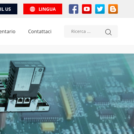
IL US
LINGUA
entario
Contattaci