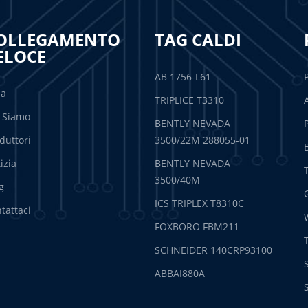
OLLEGAMENTO
TAG CALDI
ELOCE
AB 1756-L61
sa
TRIPLICE T3310
 Siamo
BENTLY NEVADA
duttori
3500/22M 288055-01
izia
BENTLY NEVADA
3500/40M
g
ICS TRIPLEX T8310C
tattaci
FOXBORO FBM211
SCHNEIDER 140CRP93100
ABBAI880A