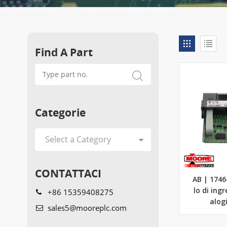
Find A Part
Categorie
CONTATTACI
AB | 174
+86 15359408275
lo di ing
alog
sales5@mooreplc.com