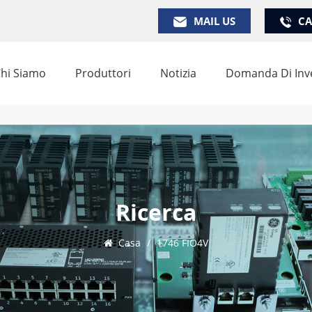
MAIL US
CA
hi Siamo
Produttori
Notizia
Domanda Di Inv
Ricerca
Casa
/
1746 FIO4V