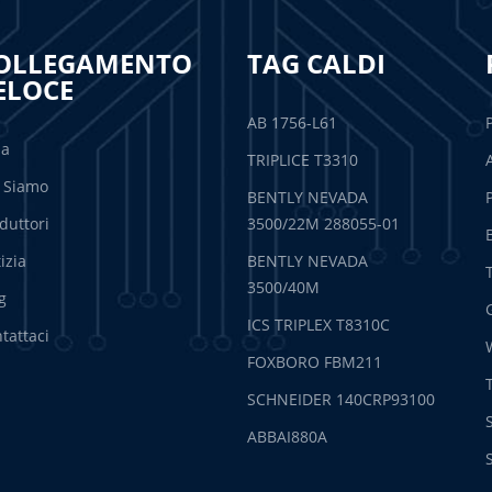
OLLEGAMENTO
TAG CALDI
ELOCE
AB 1756-L61
sa
TRIPLICE T3310
 Siamo
BENTLY NEVADA
duttori
3500/22M 288055-01
izia
BENTLY NEVADA
3500/40M
g
ICS TRIPLEX T8310C
tattaci
FOXBORO FBM211
SCHNEIDER 140CRP93100
ABBAI880A