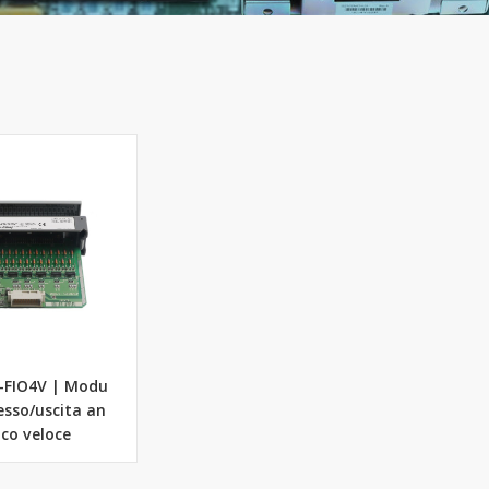
6-FIO4V | Modu
resso/uscita an
ico veloce