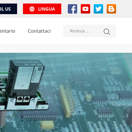
IL US
LINGUA
entario
Contattaci