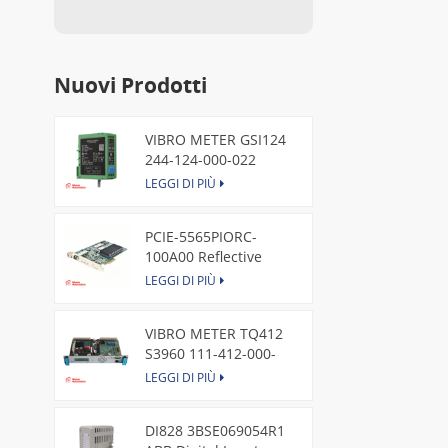
Nuovi Prodotti
VIBRO METER GSI124
244-124-000-022
Piezoelectric Pressure
LEGGI DI PIÙ
Transducer
PCIE-5565PIORC-
100A00 Reflective
Memory PCI Express
LEGGI DI PIÙ
Node Card /GE
VIBRO METER TQ412
S3960 111-412-000-
013 Reverse Mount
LEGGI DI PIÙ
DI828 3BSE069054R1