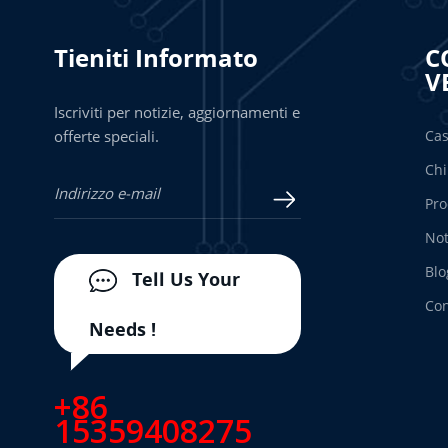
Tieniti Informato
C
V
Iscriviti per notizie, aggiornamenti e
offerte speciali.
Ca
Chi
Pro
Not
Blo
Tell Us Your
Con
Needs !
+86
15359408275