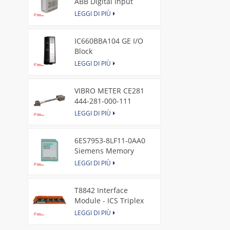
ABB Digital Input
Module
LEGGI DI PIÙ
IC660BBA104 GE I/O
Block
LEGGI DI PIÙ
VIBRO METER CE281
444-281-000-111
Piezoelectric Pressure
LEGGI DI PIÙ
Transducer
6ES7953-8LF11-0AA0
Siemens Memory
Card
LEGGI DI PIÙ
T8842 Interface
Module - ICS Triplex
LEGGI DI PIÙ