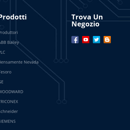
Prodotti
Trova Un
Negozio
Produttori
ABB Bailey
PLC
Bensamente Nevada
Tesoro
GE
WOODWARD
TRICONEX
Schneider
SIEMENS