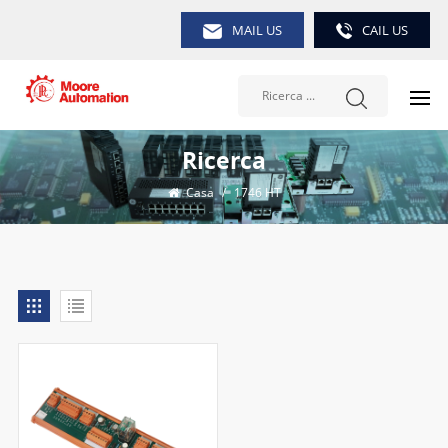
MAIL US
CAIL US
Ricerca
Casa
/
1746 HT