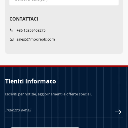
CONTATTACI
+86 15359408275
sales5@mooreplc.com
Tieniti Informato
Iscriviti per notizie, aggiornamenti e offerte speciali.