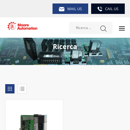
MAIL US
CAIL US
Ricerca
Casa
/
1746 OAP12