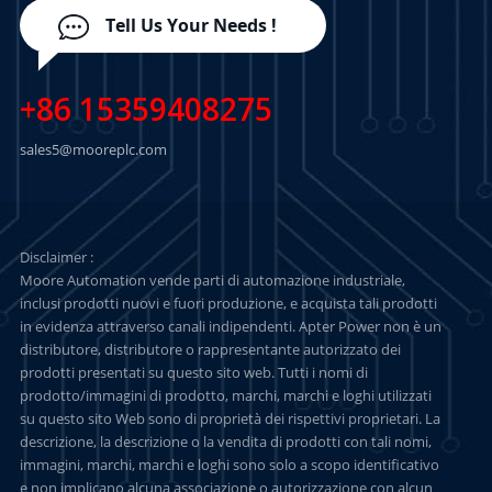
Tell Us Your Needs !
+86 15359408275
sales5@mooreplc.com
Disclaimer :
Moore Automation vende parti di automazione industriale,
inclusi prodotti nuovi e fuori produzione, e acquista tali prodotti
in evidenza attraverso canali indipendenti. Apter Power non è un
distributore, distributore o rappresentante autorizzato dei
prodotti presentati su questo sito web. Tutti i nomi di
prodotto/immagini di prodotto, marchi, marchi e loghi utilizzati
su questo sito Web sono di proprietà dei rispettivi proprietari. La
descrizione, la descrizione o la vendita di prodotti con tali nomi,
immagini, marchi, marchi e loghi sono solo a scopo identificativo
e non implicano alcuna associazione o autorizzazione con alcun