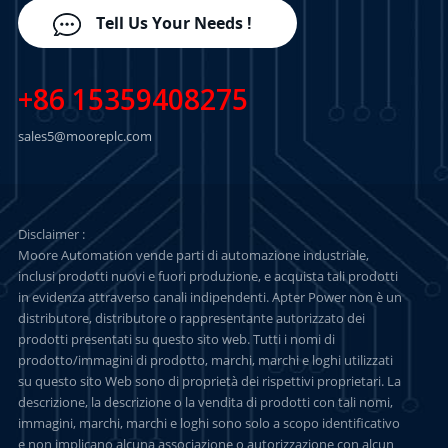
Tell Us Your Needs !
+86 15359408275
sales5@mooreplc.com
Disclaimer :
Moore Automation vende parti di automazione industriale,
inclusi prodotti nuovi e fuori produzione, e acquista tali prodotti
in evidenza attraverso canali indipendenti. Apter Power non è un
distributore, distributore o rappresentante autorizzato dei
prodotti presentati su questo sito web. Tutti i nomi di
prodotto/immagini di prodotto, marchi, marchi e loghi utilizzati
su questo sito Web sono di proprietà dei rispettivi proprietari. La
descrizione, la descrizione o la vendita di prodotti con tali nomi,
immagini, marchi, marchi e loghi sono solo a scopo identificativo
e non implicano alcuna associazione o autorizzazione con alcun