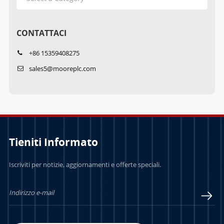
CONTATTACI
+86 15359408275
sales5@mooreplc.com
Tieniti Informato
Iscriviti per notizie, aggiornamenti e offerte speciali.