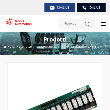
MAIL US
CAIL US
Prodotti
Casa
/
PLC
/
AB | 1492-XIM4024-16R | MODULO INTERFACCIA A RELÈ