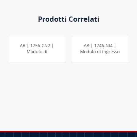
Prodotti Correlati
AB | 1756-CN2 |
AB | 1746-NI4 |
Modulo di
Modulo di ingresso
comunicazione
analogico a 4 punti
ControlLogix
SLC
PER SAPERNE DI
PER SAPERNE DI
PIÙ
PIÙ