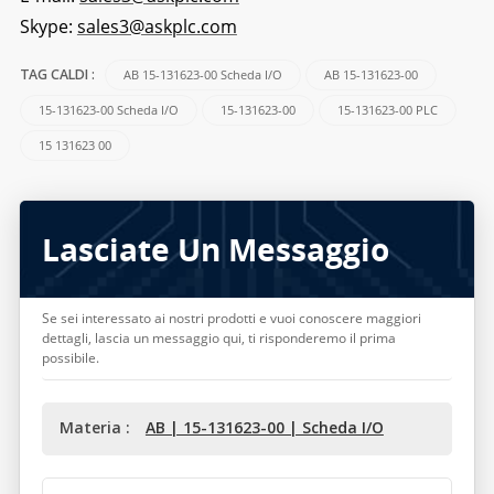
Skype:
sales3@askplc.com
AB 15-131623-00 Scheda I/O
AB 15-131623-00
TAG CALDI :
15-131623-00 Scheda I/O
15-131623-00
15-131623-00 PLC
15 131623 00
Lasciate Un Messaggio
Se sei interessato ai nostri prodotti e vuoi conoscere maggiori
dettagli, lascia un messaggio qui, ti risponderemo il prima
possibile.
Materia :
AB | 15-131623-00 | Scheda I/O