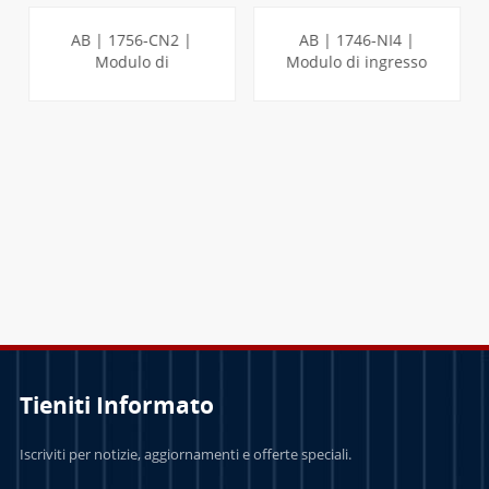
AB | 1756-CN2 |
AB | 1746-NI4 |
Modulo di
Modulo di ingresso
comunicazione
analogico a 4 punti
ControlLogix
SLC
PER SAPERNE DI
PER SAPERNE DI
PIÙ
PIÙ
Tieniti Informato
Iscriviti per notizie, aggiornamenti e offerte speciali.