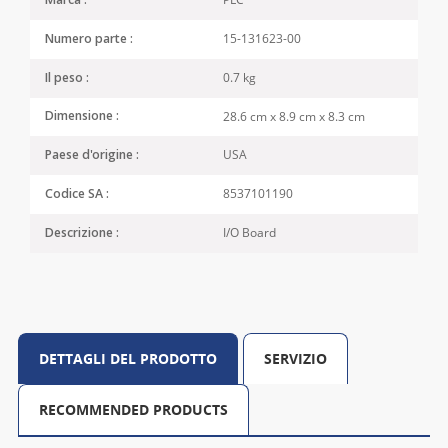
Marca :
15-131623-00
Numero parte :
0.7 kg
Il peso :
28.6 cm x 8.9 cm x 8.3 cm
Dimensione :
USA
Paese d'origine :
8537101190
Codice SA :
I/O Board
Descrizione :
DETTAGLI DEL PRODOTTO
SERVIZIO
RECOMMENDED PRODUCTS