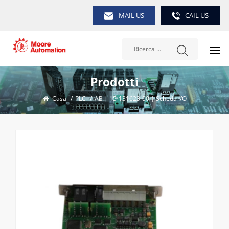
MAIL US
CAIL US
Prodotti
Casa
/
PLC
/
AB | 15-131623-00 | Scheda I/O