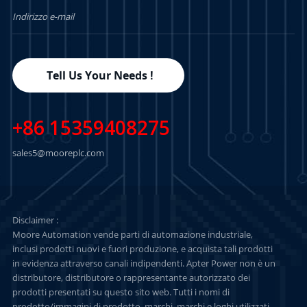
Tell Us Your Needs !
+86 15359408275
sales5@mooreplc.com
Disclaimer :
Moore Automation vende parti di automazione industriale,
inclusi prodotti nuovi e fuori produzione, e acquista tali prodotti
in evidenza attraverso canali indipendenti. Apter Power non è un
distributore, distributore o rappresentante autorizzato dei
prodotti presentati su questo sito web. Tutti i nomi di
prodotto/immagini di prodotto, marchi, marchi e loghi utilizzati