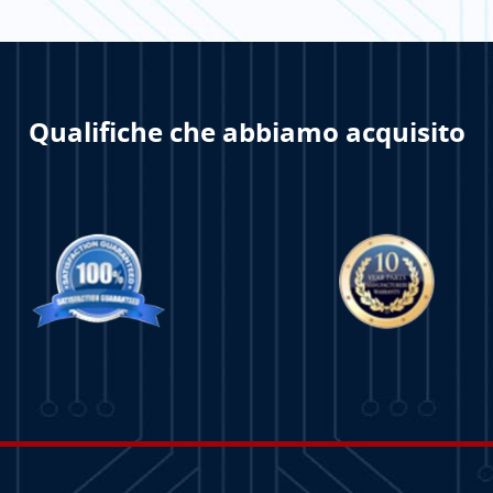
NE DI
PER SAPERNE DI
PER 
Qualifiche che abbiamo acquisito
PIÙ