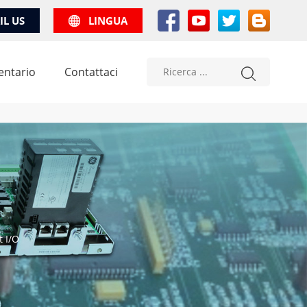
IL US
LINGUA
entario
Contattaci
t I/O