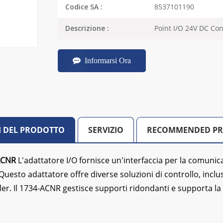
8537101190
Codice SA :
Point I/O 24V DC Co
Descrizione :
Informarsi Ora
I DEL PRODOTTO
SERVIZIO
RECOMMENDED P
ACNR
L'adattatore I/O fornisce un'interfaccia per la comunica
uesto adattatore offre diverse soluzioni di controllo, inclusi 
ller. Il 1734-ACNR gestisce supporti ridondanti e supporta l