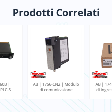
Prodotti Correlati
 | Modulo
AB | 1746-NI4 | Modulo
AB |
azione
di ingresso analogico a
Modulo d
ogix
4 punti SLC
32