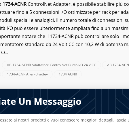
lo
1734-ACNR
ControlNet Adapter, è possibile stabilire più con
fettuare fino a 5 connessioni I/O ottimizzate per rack per ad
moduli speciali e analogici. Il numero totale di connessioni 
cità I/O può essere ulteriormente ampliata fino a un massimo
portante notare che il 1734-ACNR può controllare solo i modu
alimentatore standard da 24 Volt CC con 10,2 W di potenza 
 CC.
AB 1734-ACNR Adattatore ControlNet Punto I/O 24 V CC
AB 1734-AC
:
1734-ACNR Allen-Bradley
1734 ACNR
iate Un Messaggio
ressato ai nostri prodotti e vuoi conoscere maggiori dettagli, lasci