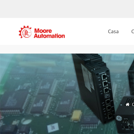
Casa
C
C