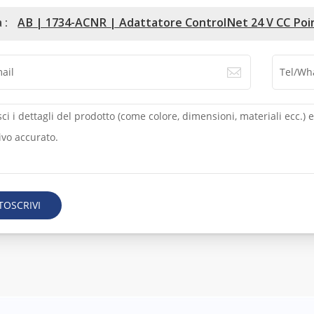
 :
AB | 1734-ACNR | Adattatore ControlNet 24 V CC Poi
TOSCRIVI