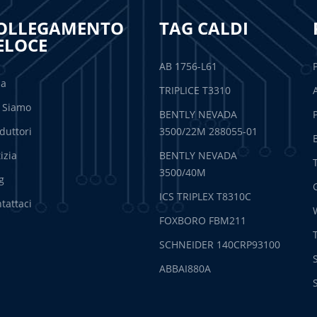
OLLEGAMENTO
TAG CALDI
ELOCE
AB 1756-L61
sa
TRIPLICE T3310
 Siamo
BENTLY NEVADA
duttori
3500/22M 288055-01
izia
BENTLY NEVADA
3500/40M
g
ICS TRIPLEX T8310C
tattaci
FOXBORO FBM211
SCHNEIDER 140CRP93100
ABBAI880A