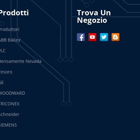
Prodotti
Trova Un
Negozio
Produttori
ABB Bailey
PLC
Bensamente Nevada
Tesoro
GE
WOODWARD
TRICONEX
Schneider
SIEMENS