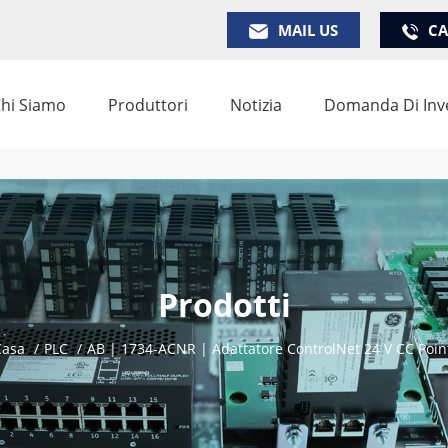
MAIL US
CA
hi Siamo
Produttori
Notizia
Domanda Di Inv
Prodotti
asa
/
PLC
/
AB | 1734-ACNR | Adattatore ControlNet 24 V CC Poin