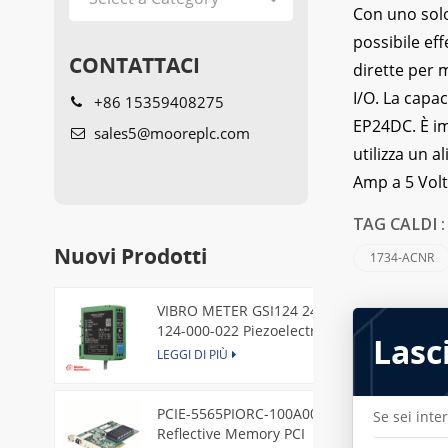
Con uno so
possibile ef
CONTATTACI
dirette per 
I/O. La capa
+86 15359408275
EP24DC. È im
sales5@mooreplc.com
utilizza un 
Amp a 5 Volt
TAG CALDI 
Nuovi Prodotti
1734-ACNR
VIBRO METER GSI124 244-
124-000-022 Piezoelectric
Lasc
Pressure Transducer
LEGGI DI PIÙ
PCIE-5565PIORC-100A00
Se sei inte
Reflective Memory PCI