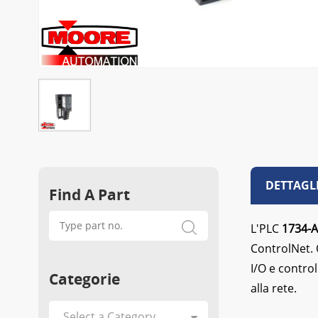
DETTAGL
Find A Part
L'PLC
1734-
ControlNet. Q
I/O e contro
Categorie
alla rete.