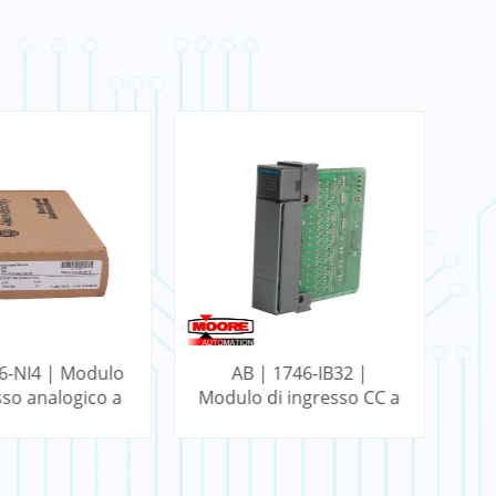
 1746-IB32 |
AB | 1756-BA1 | Batteria
i ingresso CC a
ControlLogix FlexLogix
Co
 punti SLC
d