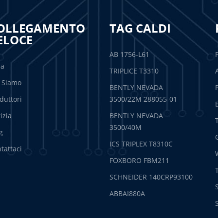
OLLEGAMENTO
TAG CALDI
ELOCE
AB 1756-L61
sa
TRIPLICE T3310
 Siamo
BENTLY NEVADA
duttori
3500/22M 288055-01
izia
BENTLY NEVADA
3500/40M
g
ICS TRIPLEX T8310C
tattaci
FOXBORO FBM211
SCHNEIDER 140CRP93100
ABBAI880A