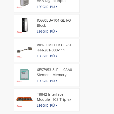
ABB Digital Input
Module
LEGGI DI PIÙ
IC660BBA104 GE I/O
Block
LEGGI DI PIÙ
VIBRO METER CE281
444-281-000-111
Piezoelectric Pressure
LEGGI DI PIÙ
Transducer
6ES7953-8LF11-0AA0
Siemens Memory
Card
LEGGI DI PIÙ
T8842 Interface
Module - ICS Triplex
LEGGI DI PIÙ