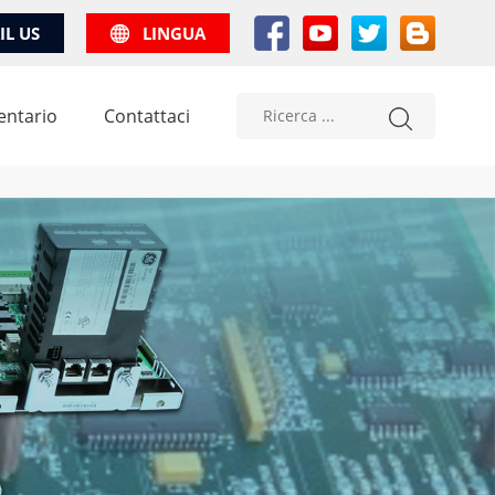
IL US
LINGUA
entario
Contattaci