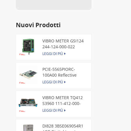
Nuovi Prodotti
VIBRO METER GSI124
244-124-000-022
Piezoelectric Pressure
LEGGI DI PIÙ
Transducer
PCIE-5565PIORC-
100A00 Reflective
Memory PCI Express
LEGGI DI PIÙ
Node Card /GE
VIBRO METER TQ412
S3960 111-412-000-
013 Reverse Mount
LEGGI DI PIÙ
DI828 3BSE069054R1