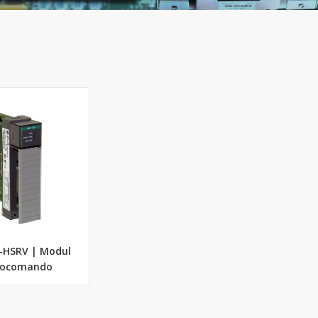
6-HSRV | Modul
vocomando