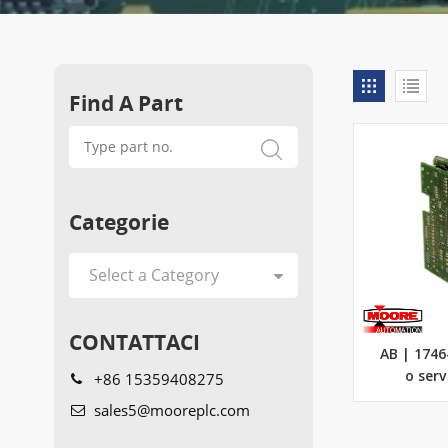
Find A Part
Categorie
CONTATTACI
AB | 174
+86 15359408275
o ser
sales5@mooreplc.com