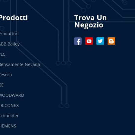
Prodotti
Trova Un
Negozio
Produttori
ABB Bailey
PLC
Bensamente Nevada
Tesoro
GE
WOODWARD
TRICONEX
Schneider
SIEMENS