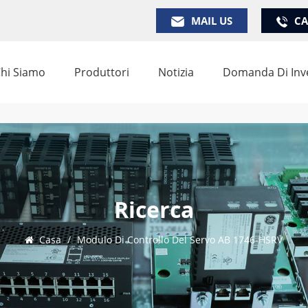
MAIL US
CA
hi Siamo
Produttori
Notizia
Domanda Di Inv
Ricerca
Casa
/
Modulo Di Controllo Del Servo AB 1746-HSRV