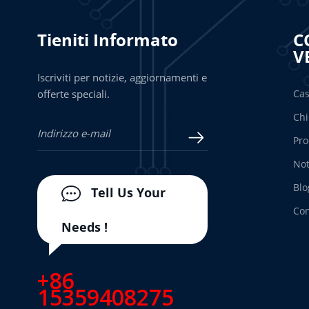
Tieniti Informato
C
V
Iscriviti per notizie, aggiornamenti e
offerte speciali.
Ca
Chi
Pro
Not
Blo
Tell Us Your
Con
Needs !
+86
15359408275