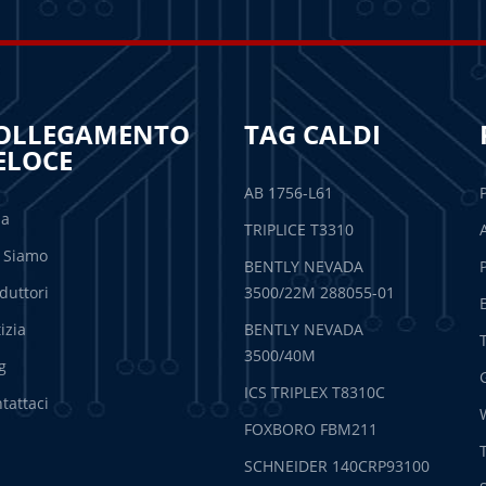
OLLEGAMENTO
TAG CALDI
ELOCE
AB 1756-L61
sa
TRIPLICE T3310
 Siamo
BENTLY NEVADA
duttori
3500/22M 288055-01
izia
BENTLY NEVADA
3500/40M
g
ICS TRIPLEX T8310C
tattaci
FOXBORO FBM211
SCHNEIDER 140CRP93100