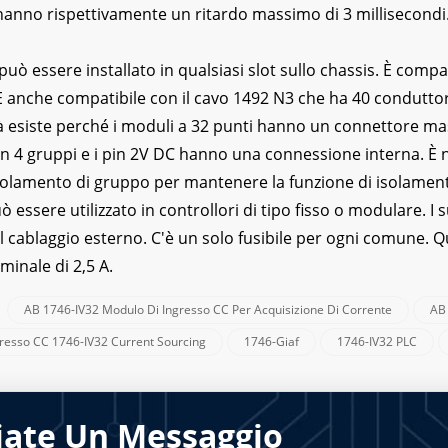
hanno rispettivamente un ritardo massimo di 3 millisecondi
può essere installato in qualsiasi slot sullo chassis. È compa
È anche compatibile con il cavo 1492 N3 che ha 40 condutto
à esiste perché i moduli a 32 punti hanno un connettore masc
 in 4 gruppi e i pin 2V DC hanno una connessione interna. È 
'isolamento di gruppo per mantenere la funzione di isolamen
 essere utilizzato in controllori di tipo fisso o modulare. I s
l cablaggio esterno. C'è un solo fusibile per ogni comune. Q
minale di 2,5 A.
AB 1746-IV32 Modulo Di Ingresso CC Per Acquisizione Di Corrente
AB
:
resso CC 1746-IV32 Current Sourcing
1746-Giaf
1746-IV32 PLC
iate Un Messaggio