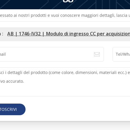
ressato ai nostri prodotti e vuoi conoscere maggiori dettagli, lasci
 :
AB | 1746-IV32 | Modulo di ingresso CC per acquisizio
TOSCRIVI