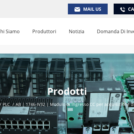
MAIL US
CA
hi Siamo
Produttori
Notizia
Domanda Di Inv
Prodotti
/
PLC
/
AB | 1746-IV32 | Modulo di ingresso CC per acquisizione d