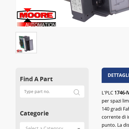
DETTAGL
Find A Part
L'PLC
1746-I
per spazi li
140 gradi Fa
Categorie
corrente di 
punto. La di