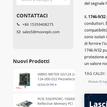
del segnale 
CONTATTACI
IL
1746-IV32
conduttori. 
+86 15359408275
compatibilit
sales5@mooreplc.com
sono isolati
di fornire l
1746-IV32 può
protezione a
Nuovi Prodotti
un valore no
VIBRO METER GSI124 244-
TAG CALDI 
124-000-022 Piezoelectric
Modulo Di Ing
Pressure Transducer
LEGGI DI PIÙ
PCIE-5565PIORC-100A00
Lasc
Reflective Memory PCI