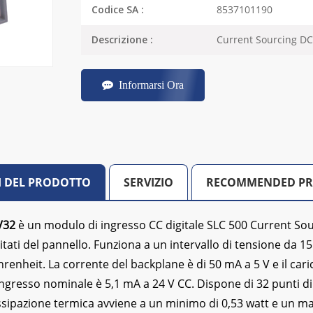
8537101190
Codice SA :
Current Sourcing DC
Descrizione :
Informarsi Ora
I DEL PRODOTTO
SERVIZIO
RECOMMENDED P
V32
è un modulo di ingresso CC digitale SLC 500 Current Sour
mitati del pannello. Funziona a un intervallo di tensione da 1
hrenheit. La corrente del backplane è di 50 mA a 5 V e il cari
ingresso nominale è 5,1 mA a 24 V CC. Dispone di 32 punti di
ssipazione termica avviene a un minimo di 0,53 watt e un mass