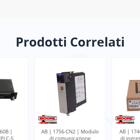
Prodotti Correlati
 | Modulo
AB | 1746-NI4 | Modulo
AB |
azione
di ingresso analogico a
Modulo d