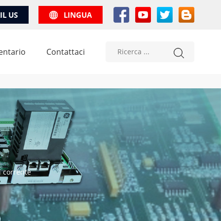
IL US
LINGUA
entario
Contattaci
i corrente