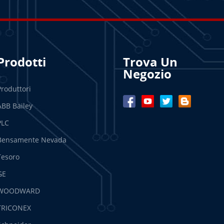
Prodotti
Trova Un
Negozio
Produttori
ABB Bailey
PLC
Bensamente Nevada
Tesoro
GE
WOODWARD
TRICONEX