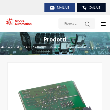
MAIL US
CAIL US
Prodotti
Casa
/
PLC
/
AB | 1746-NR4 | Modulo di ingresso resistenza a 4 punti SLC