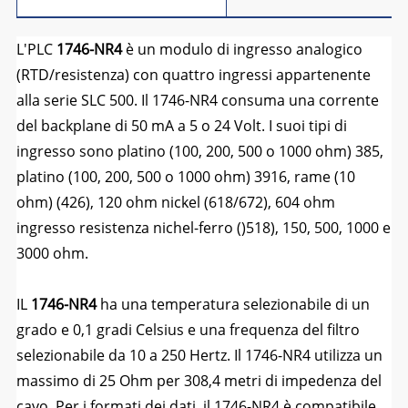
L'PLC
1746-NR4
è un modulo di ingresso analogico
(RTD/resistenza) con quattro ingressi appartenente
alla serie SLC 500. Il 1746-NR4 consuma una corrente
del backplane di 50 mA a 5 o 24 Volt. I suoi tipi di
ingresso sono platino (100, 200, 500 o 1000 ohm) 385,
platino (100, 200, 500 o 1000 ohm) 3916, rame (10
ohm) (426), 120 ohm nickel (618/672), 604 ohm
ingresso resistenza nichel-ferro ()518), 150, 500, 1000 e
3000 ohm.
IL
1746-NR4
ha una temperatura selezionabile di un
grado e 0,1 gradi Celsius e una frequenza del filtro
selezionabile da 10 a 250 Hertz. Il 1746-NR4 utilizza un
massimo di 25 Ohm per 308,4 metri di impedenza del
cavo. Per i formati dei dati, il 1746-NR4 è compatibile