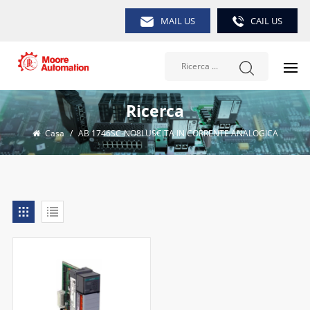
MAIL US
CAIL US
Ricerca
Casa
/
AB 1746SC-NO8I USCITA IN CORRENTE ANALOGICA