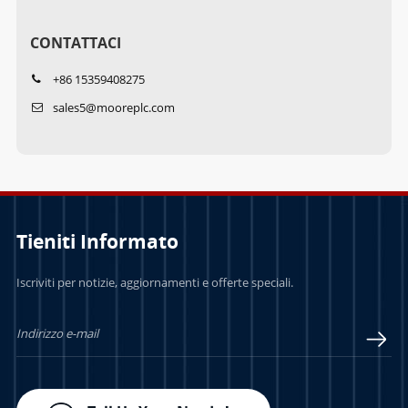
CONTATTACI
+86 15359408275
sales5@mooreplc.com
Tieniti Informato
Iscriviti per notizie, aggiornamenti e offerte speciali.