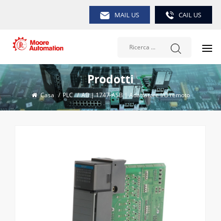
MAIL US
CAIL US
Prodotti
Casa
/
PLC
/
AB | 1747-ASB | Adattatore I/O remoto