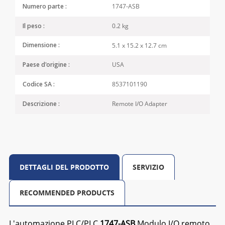
1747-ASB
Numero parte :
0.2 kg
Il peso :
5.1 x 15.2 x 12.7 cm
Dimensione :
USA
Paese d'origine :
8537101190
Codice SA :
Remote I/O Adapter
Descrizione :
DETTAGLI DEL PRODOTTO
SERVIZIO
RECOMMENDED PRODUCTS
L'automazione PLC/PLC
1747-ASB
Modulo I/O remoto