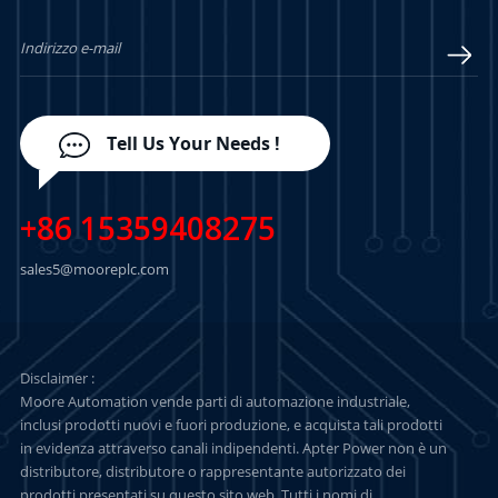
PIÙ
PIÙ
Tell Us Your Needs !
+86 15359408275
sales5@mooreplc.com
Disclaimer :
Moore Automation vende parti di automazione industriale,
inclusi prodotti nuovi e fuori produzione, e acquista tali prodotti
in evidenza attraverso canali indipendenti. Apter Power non è un
distributore, distributore o rappresentante autorizzato dei
prodotti presentati su questo sito web. Tutti i nomi di