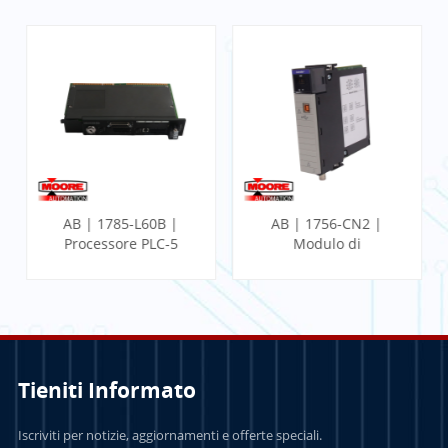
AB | 1785-L60B |
AB | 1756-CN2 |
Processore PLC-5
Modulo di
comunicazione
ControlLogix
Tieniti Informato
PER SAPERNE DI
PER SAPERNE DI
Iscriviti per notizie, aggiornamenti e offerte speciali.