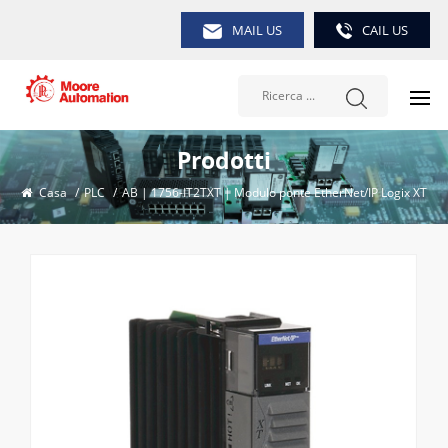
MAIL US
CAIL US
Prodotti
Casa
/
PLC
/
AB | 1756-IT2TXT | Modulo ponte EtherNet/IP Logix XT