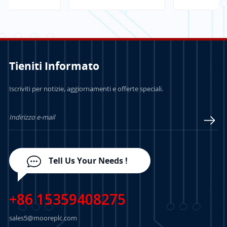
comunicazione
ControlLogix
Tieniti Informato
PER SAPERNE DI
PER SAPERNE DI
Iscriviti per notizie, aggiornamenti e offerte speciali.
PIÙ
PIÙ
Tell Us Your Needs !
+86 15359408275
sales5@mooreplc.com