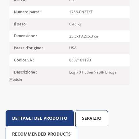
Marca :
1756-EN2TXT
Numero parte :
0.45 kg
Il peso :
23.3x18.2x5.3 cm
Dimensione :
USA
Paese d'origine :
8537101190
Codice SA :
Logix XT EtherNet/IP Bridge
Descrizione :
Module
DETTAGLI DEL PRODOTTO
SERVIZIO
RECOMMENDED PRODUCTS