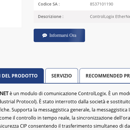
8537101190
Codice SA :
ControlLogix EtherN
Descrizione :
Informarsi Ora
I DEL PRODOTTO
SERVIZIO
RECOMMENDED P
ENET
è un modulo di comunicazione ControlLogix. È un modu
dustrial Protocol). È stato interrotto dalla società e sostit
fiche. Supporta la messaggistica generale, la messaggistica 
 come il controllo in tempo reale, la sincronizzazione dell'o
sicurezza CIP consentendo il trasferimento simultaneo di dat