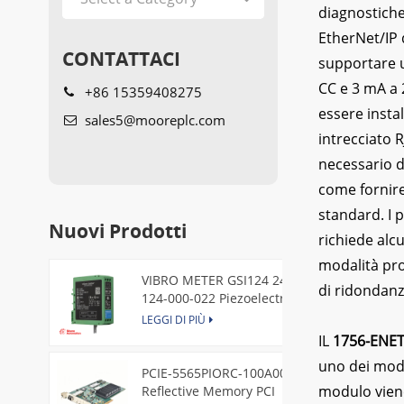
diagnostiche
EtherNet/IP 
CONTATTACI
supportare u
CC e 3 mA a 
+86 15359408275
essere instal
sales5@mooreplc.com
intrecciato R
necessario d
come fornire
standard. I 
Nuovi Prodotti
richiede alc
modalità prot
VIBRO METER GSI124 244-
di ridondanz
124-000-022 Piezoelectric
Pressure Transducer
LEGGI DI PIÙ
IL
1756-ENE
uno dei modu
PCIE-5565PIORC-100A00
modulo viene
Reflective Memory PCI