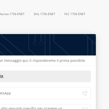
thernet 1756-ENET
DAL 1756-ENET
PLC 1756-ENET
a un messaggio qui, ti risponderemo il prima possibile.
ix