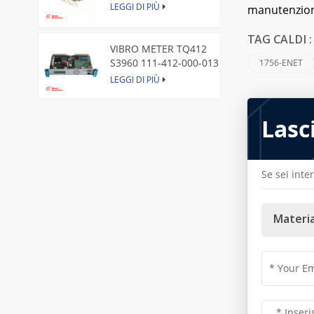
Express Node Card /GE
LEGGI DI PIÙ
manutenzione
TAG CALDI 
VIBRO METER TQ412
S3960 111-412-000-013
1756-ENET
Reverse Mount
LEGGI DI PIÙ
Lasc
DI828 3BSE069054R1 ABB
Digital Input Module
LEGGI DI PIÙ
Se sei inte
IC660BBA104 GE I/O Block
LEGGI DI PIÙ
Materia
VIBRO METER CE281 444-
281-000-111 Piezoelectric
Pressure Transducer
LEGGI DI PIÙ