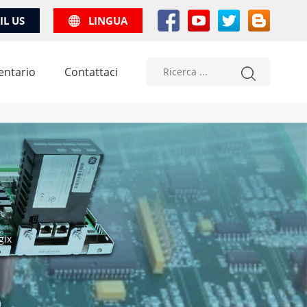
IL US
LINGUA
entario
Contattaci
gix