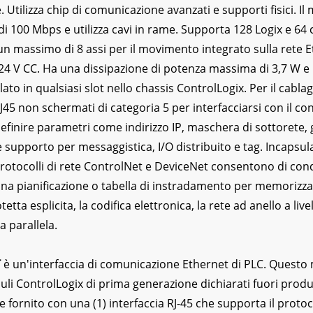
. Utilizza chip di comunicazione avanzati e supporti fisici. 
di 100 Mbps e utilizza cavi in rame. Supporta 128 Logix e 6
n massimo di 8 assi per il movimento integrato sulla rete E
24 V CC. Ha una dissipazione di potenza massima di 3,7 W e
lato in qualsiasi slot nello chassis ControlLogix. Per il cabla
J45 non schermati di categoria 5 per interfacciarsi con il con
efinire parametri come indirizzo IP, maschera di sottorete, 
 supporto per messaggistica, I/O distribuito e tag. Incapsula
protocolli di rete ControlNet e DeviceNet consentono di con
una pianificazione o tabella di instradamento per memorizzar
etta esplicita, la codifica elettronica, la rete ad anello a live
a parallela.
T
è un'interfaccia di comunicazione Ethernet di PLC. Questo 
li ControlLogix di prima generazione dichiarati fuori prod
 fornito con una (1) interfaccia RJ-45 che supporta il protoco