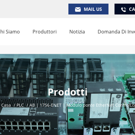
MAIL US
CA
hi Siamo
Produttori
Notizia
Domanda Di Inv
Prodotti
Casa
/
PLC
/
AB | 1756-ENET | Modulo ponte EtherNet ControlLo