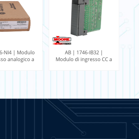
6-NI4 | Modulo
AB | 1746-IB32 |
AB
sso analogico a
Modulo di ingresso CC a
C
punti SLC
32 punti SLC
SAPERNE DI
PER SAPERNE DI
PIÙ
PIÙ