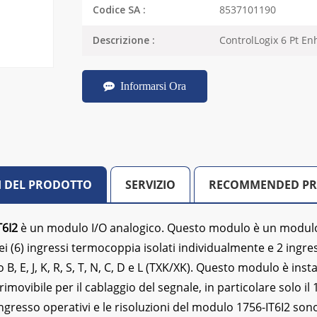
8537101190
Codice SA :
ControlLogix 6 Pt E
Descrizione :
Informarsi Ora
I DEL PRODOTTO
SERVIZIO
RECOMMENDED P
T6I2
è un modulo I/O analogico. Questo modulo è un modulo
ei (6) ingressi termocoppia isolati individualmente e 2 ingres
, E, J, K, R, S, T, N, C, D e L (TXK/XK). Questo modulo è inst
rimovibile per il cablaggio del segnale, in particolare solo
 ingresso operativi e le risoluzioni del modulo 1756-IT6I2 so