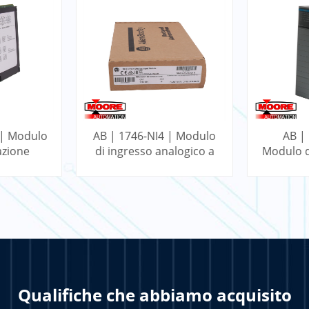
 | Modulo
AB | 1746-NI4 | Modulo
AB |
azione
di ingresso analogico a
Modulo d
ogix
4 punti SLC
32
NE DI
PER SAPERNE DI
PER 
Qualifiche che abbiamo acquisito
PIÙ