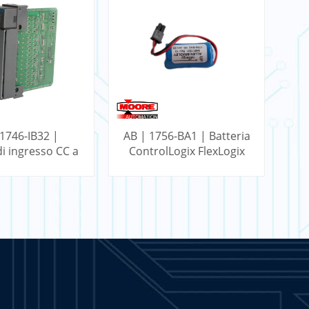
 1746-IB32 |
AB | 1756-BA1 | Batteria
i ingresso CC a
ControlLogix FlexLogix
Co
 punti SLC
d
SAPERNE DI
PER SAPERNE DI
PIÙ
PIÙ