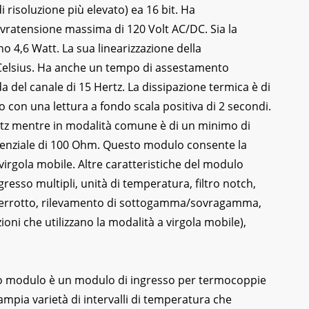
di risoluzione più elevato) ea 16 bit. Ha
ratensione massima di 120 Volt AC/DC. Sia la
 4,6 Watt. La sua linearizzazione della
do Celsius. Ha anche un tempo di assestamento
a del canale di 15 Hertz. La dissipazione termica è di
o con una lettura a fondo scala positiva di 2 secondi.
ertz mentre in modalità comune è di un minimo di
ferenziale di 100 Ohm. Questo modulo consente la
virgola mobile. Altre caratteristiche del modulo
esso multipli, unità di temperatura, filtro notch,
nterrotto, rilevamento di sottogamma/sovragamma,
zioni che utilizzano la modalità a virgola mobile),
to modulo è un modulo di ingresso per termocoppie
ampia varietà di intervalli di temperatura che