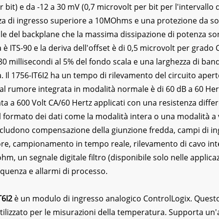
 bit) e da -12 a 30 mV (0,7 microvolt per bit per l'intervallo 
a di ingresso superiore a 10MOhms e una protezione da sov
le del backplane che la massima dissipazione di potenza sono
è ITS-90 e la deriva dell'offset è di 0,5 microvolt per gra
80 millisecondi al 5% del fondo scala e una larghezza di band
. Il 1756-IT6I2 ha un tempo di rilevamento del circuito apert
 al rumore integrata in modalità normale è di 60 dB a 60 H
ata a 600 Volt CA/60 Hertz applicati con una resistenza dif
l formato dei dati come la modalità intera o una modalità a 
ncludono compensazione della giunzione fredda, campi di ingr
sore, campionamento in tempo reale, rilevamento di cavo i
ohm, un segnale digitale filtro (disponibile solo nelle applica
requenza e allarmi di processo.
T6I2
è un modulo di ingresso analogico ControlLogix. Ques
tilizzato per le misurazioni della temperatura. Supporta un'