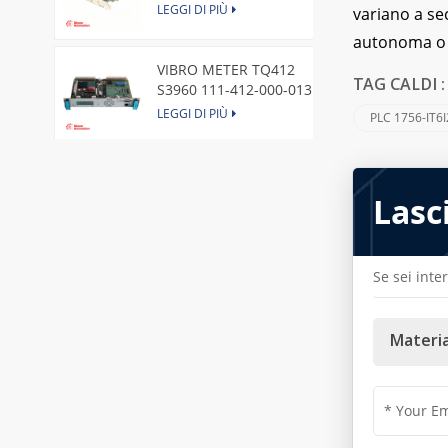
Express Node Card /GE
LEGGI DI PIÙ
variano a s
autonoma o l
VIBRO METER TQ412
TAG CALDI 
S3960 111-412-000-013
Reverse Mount
LEGGI DI PIÙ
PLC 1756-IT6I
DI828 3BSE069054R1 ABB
Digital Input Module
Lasc
LEGGI DI PIÙ
Se sei inte
IC660BBA104 GE I/O Block
LEGGI DI PIÙ
Materia
VIBRO METER CE281 444-
281-000-111 Piezoelectric
Pressure Transducer
LEGGI DI PIÙ