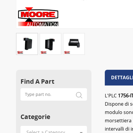
DETTAGL
Find A Part
L'PLC
1756-I
Dispone di s
modulo sono B
Categorie
morsettiera 
intervalli di