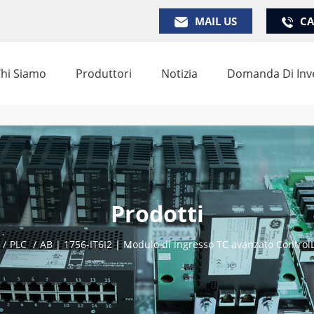
MAIL US
CA
hi Siamo
Produttori
Notizia
Domanda Di Inv
Prodotti
/
PLC
/
AB | 1756-IT6I2 | Modulo di ingresso TC avanzato ControlL