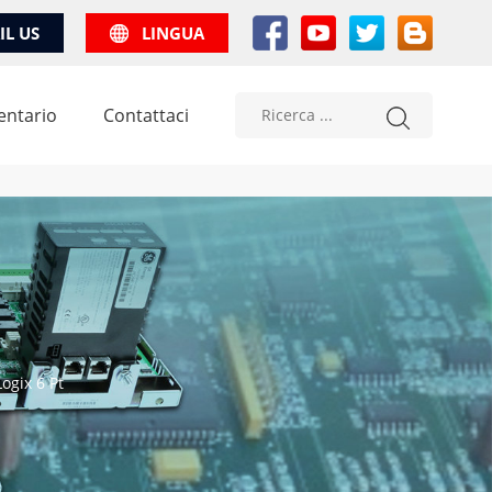
IL US
LINGUA
entario
Contattaci
ogix 6 Pt