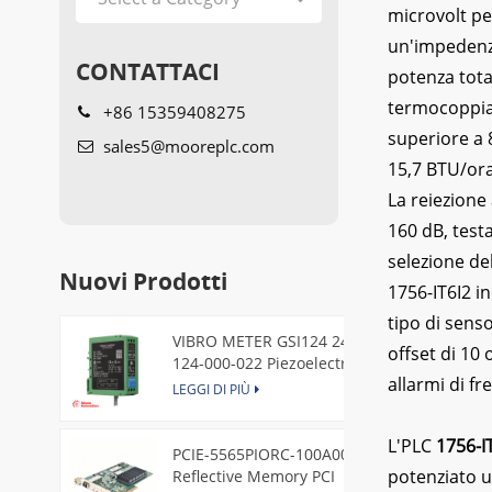
microvolt per
un'impedenz
CONTATTACI
potenza tota
termocoppia 
+86 15359408275
superiore a 
sales5@mooreplc.com
15,7 BTU/ora
La reiezione
160 dB, test
selezione de
Nuovi Prodotti
1756-IT6I2 i
tipo di sen
VIBRO METER GSI124 244-
offset di 10 
124-000-022 Piezoelectric
allarmi di f
Pressure Transducer
LEGGI DI PIÙ
L'PLC
1756-I
PCIE-5565PIORC-100A00
potenziato u
Reflective Memory PCI