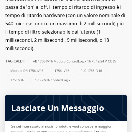
passa da 'on' a 'off, il tempo di ritardo di ingresso è il
tempo di ritardo hardware (con un valore nominale di
540 microsecondi e un massimo di 2 millisecondi) più
il tempo di filtro selezionabile dall'utente (1
millisecondi, 2 millisecondi, 9 millisecondi, o 18
millisecondi).
AB 1756-IV16 Modulo ControlLogix 16 Pt 12/24 V CC D/I
TAG CALDI :
Modulo D/I 1756-IV16
1756-IV16
PLC 1756-IV16
1756IV16
1756-IV16 ControlLogix
Lasciate Un Messaggio
Se sei interessato ai nostri prodotti e vuoi conoscere maggiori
dettagli, lascia un messaggio qui, ti risponderemo il prima