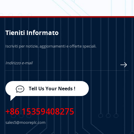
ControlLogix
Tieniti Informato
PER SAPERNE DI
PER SAPERNE DI
Iscriviti per notizie, aggiornamenti e offerte speciali.
PIÙ
PIÙ
Tell Us Your Needs !
+86 15359408275
sales5@mooreplc.com