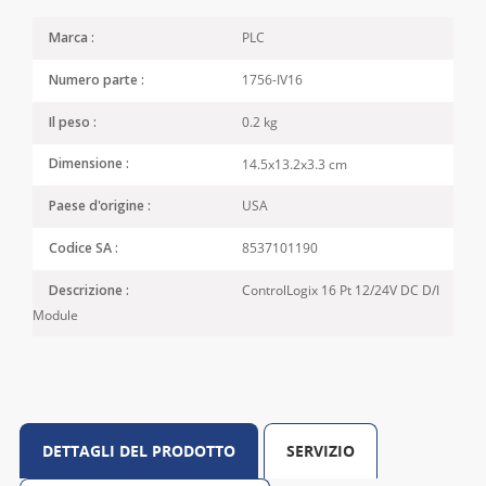
PLC
Marca :
1756-IV16
Numero parte :
0.2 kg
Il peso :
14.5x13.2x3.3 cm
Dimensione :
USA
Paese d'origine :
8537101190
Codice SA :
ControlLogix 16 Pt 12/24V DC D/I
Descrizione :
Module
DETTAGLI DEL PRODOTTO
SERVIZIO