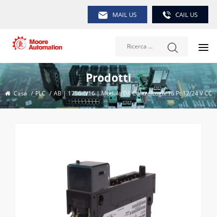
MAIL US
CAIL US
Prodotti
Casa
/
PLC
/
AB | 1756-IV16 | Modulo D/I ControlLogix 16 Pt 12/24 V CC