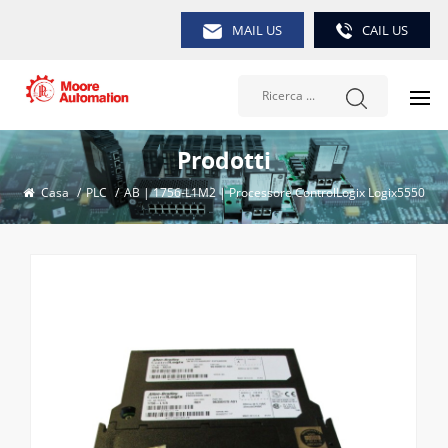
MAIL US
CAIL US
Prodotti
Casa
/
PLC
/
AB | 1756-L1M2 | Processore ControlLogix Logix5550