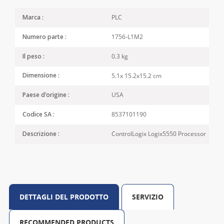
PLC
Marca :
1756-L1M2
Numero parte :
0.3 kg
Il peso :
5.1x 15.2x15.2 cm
Dimensione :
USA
Paese d'origine :
8537101190
Codice SA :
ControlLogix Logix5550 Processor
Descrizione :
DETTAGLI DEL PRODOTTO
SERVIZIO
RECOMMENDED PRODUCTS