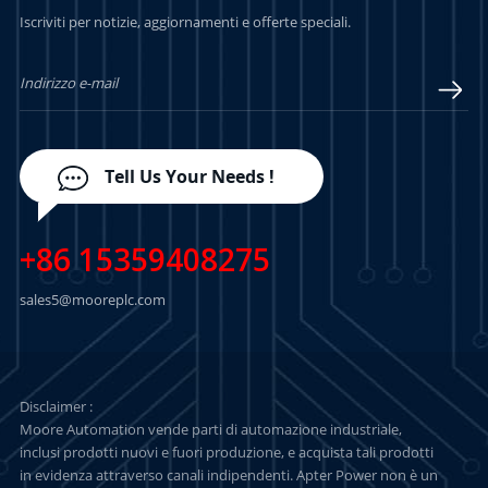
PER SAPERNE DI
PER SAPERNE DI
Iscriviti per notizie, aggiornamenti e offerte speciali.
PIÙ
PIÙ
Tell Us Your Needs !
+86 15359408275
sales5@mooreplc.com
Disclaimer :
Moore Automation vende parti di automazione industriale,
inclusi prodotti nuovi e fuori produzione, e acquista tali prodotti
in evidenza attraverso canali indipendenti. Apter Power non è un