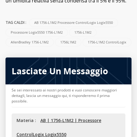
un'umidità relativa senza condensa tra il 5% e il 95%.
AB 1756-L1M2 Processore ControlLogix Logix5550
TAG CALDI :
Processore Logix5550 1756-L1M2
1756-L1M2
AllenBradley 1756-L1M2
1756L1M2
1756-L1M2 ControlLogix
Lasciate Un Messaggio
Se sei interessato ai nostri prodotti e vuoi conoscere maggiori
dettagli, lascia un messaggio qui, ti risponderemo il prima
possibile.
Materia :
AB | 1756-L1M2 | Processore
ControlLogix Logix5550