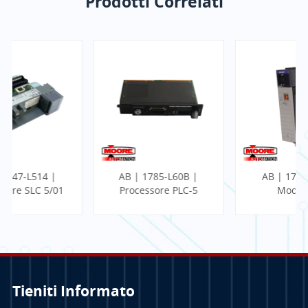
Prodotti Correlati
AB | 1785-L60B |
AB | 1756-CN2 |
Processore PLC-5
Modulo di
comunicazione
ControlLogix
Tieniti Informato