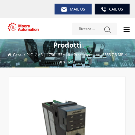
MAIL US
CAIL US
Prodotti
Casa
/
PLC
/
AB | 1756-L55M16 | Processore Logix5555 7,5 MB di
memoria