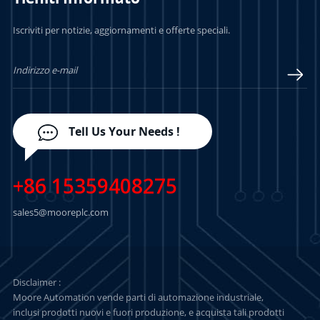
PER SAPERNE DI
PER SAPERNE DI
Iscriviti per notizie, aggiornamenti e offerte speciali.
PIÙ
PIÙ
Tell Us Your Needs !
+86 15359408275
sales5@mooreplc.com
Disclaimer :
Moore Automation vende parti di automazione industriale,
inclusi prodotti nuovi e fuori produzione, e acquista tali prodotti