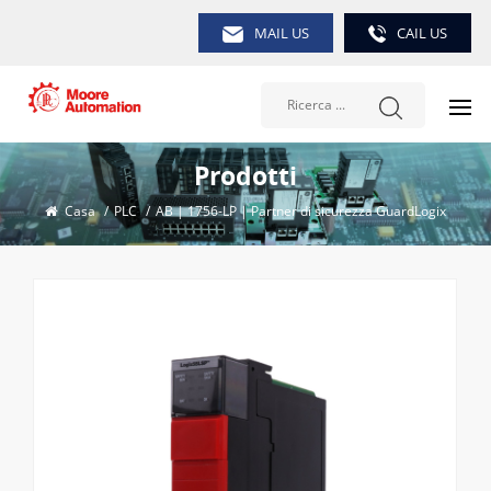
MAIL US
CAIL US
Prodotti
Casa
/
PLC
/
AB | 1756-LP | Partner di sicurezza GuardLogix