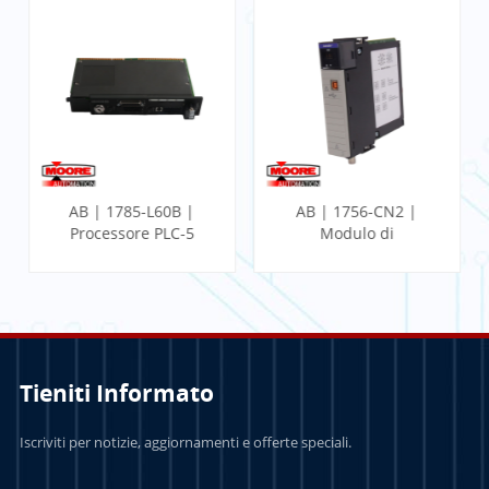
AB | 1785-L60B |
AB | 1756-CN2 |
Processore PLC-5
Modulo di
comunicazione
ControlLogix
Tieniti Informato
PER SAPERNE DI
PER SAPERNE DI
Iscriviti per notizie, aggiornamenti e offerte speciali.
PIÙ
PIÙ