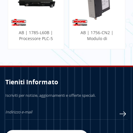
AB | 1785-L60B |
AB | 1756-CN2 |
Processore PLC-5
Modulo di
comunicazione
ControlLogix
Tieniti Informato
PER SAPERNE DI
PER SAPERNE DI
Iscriviti per notizie, aggiornamenti e offerte speciali.
PIÙ
PIÙ