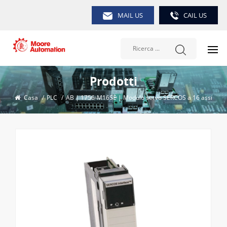
MAIL US
CAIL US
Prodotti
Casa
/
PLC
/
AB | 1756-M16SE | Modulo servo SERCOS a 16 assi