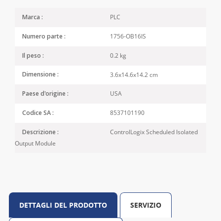
PLC
Marca :
1756-OB16IS
Numero parte :
0.2 kg
Il peso :
3.6x14.6x14.2 cm
Dimensione :
USA
Paese d'origine :
8537101190
Codice SA :
ControlLogix Scheduled Isolated
Descrizione :
Output Module
DETTAGLI DEL PRODOTTO
SERVIZIO