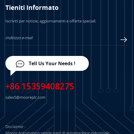
Tieniti Informato
PER SAPERNE DI
PER SAPERNE DI
Iscriviti per notizie, aggiornamenti e offerte speciali.
PIÙ
PIÙ
Tell Us Your Needs !
+86 15359408275
sales5@mooreplc.com
Disclaimer :
Moore Automation vende parti di automazione industriale,