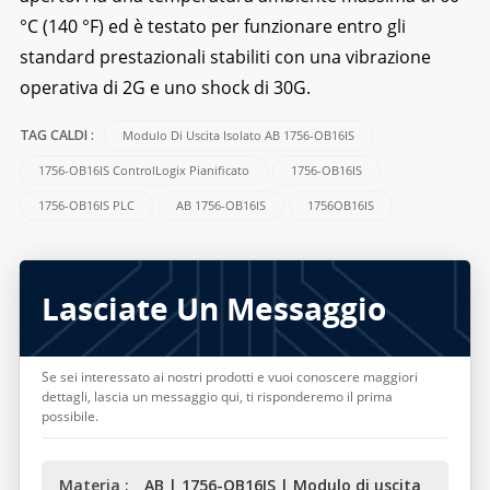
°C (140 °F) ed è testato per funzionare entro gli
standard prestazionali stabiliti con una vibrazione
operativa di 2G e uno shock di 30G.
Modulo Di Uscita Isolato AB 1756-OB16IS
TAG CALDI :
1756-OB16IS ControlLogix Pianificato
1756-OB16IS
1756-OB16IS PLC
AB 1756-OB16IS
1756OB16IS
Lasciate Un Messaggio
Se sei interessato ai nostri prodotti e vuoi conoscere maggiori
dettagli, lascia un messaggio qui, ti risponderemo il prima
possibile.
Materia :
AB | 1756-OB16IS | Modulo di uscita