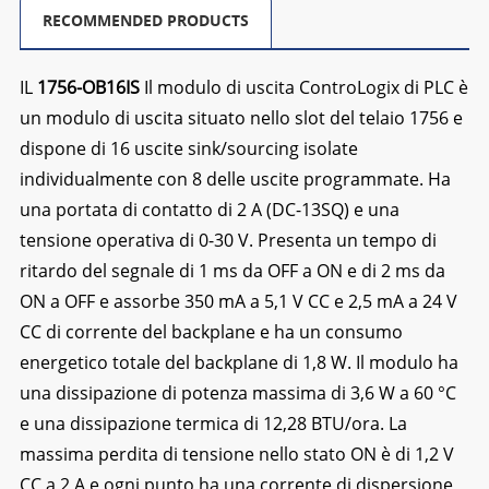
RECOMMENDED PRODUCTS
IL
1756-OB16IS
Il modulo di uscita ControLogix di PLC è
un modulo di uscita situato nello slot del telaio 1756 e
dispone di 16 uscite sink/sourcing isolate
individualmente con 8 delle uscite programmate. Ha
una portata di contatto di 2 A (DC-13SQ) e una
tensione operativa di 0-30 V. Presenta un tempo di
ritardo del segnale di 1 ms da OFF a ON e di 2 ms da
ON a OFF e assorbe 350 mA a 5,1 V CC e 2,5 mA a 24 V
CC di corrente del backplane e ha un consumo
energetico totale del backplane di 1,8 W. Il modulo ha
una dissipazione di potenza massima di 3,6 W a 60 °C
e una dissipazione termica di 12,28 BTU/ora. La
massima perdita di tensione nello stato ON è di 1,2 V
CC a 2 A e ogni punto ha una corrente di dispersione