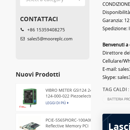
CONDIZIONE: 
Disponibilità
CONTATTACI
Garanzia: 12
Spedizione:
+86 15359408275
sales5@mooreplc.com
Benvenuti a 
Direttore de
Cellulare/W
E-mail:
sales
Nuovi Prodotti
Skype:
sale
VIBRO METER GSI124 244-
TAG CALDI 
124-000-022 Piezoelectric
BATTERIA PR
Pressure Transducer
LEGGI DI PIÙ
PCIE-5565PIORC-100A00
Lasc
Reflective Memory PCI