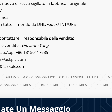
nuovo di zecca sigillato in fabbrica - originale
:1
 mesi
 In tutto il mondo da DHL/Fedex/TNT/UPS
contattare il responsabile delle vendite:
lle vendite :
Giovanni Yang
hatsApp:
+86 18150117685
3@askplc.com
s3@askplc.com
AB 1757-BEM PROCESSLOGIX MODULO DI ESTENSIONE BATTERIA
MO
:
OCESSLOGIX 1757-BEM
PLC 1757-BE
AB 1757-BEM
1757-BE
iate Un Messaggio