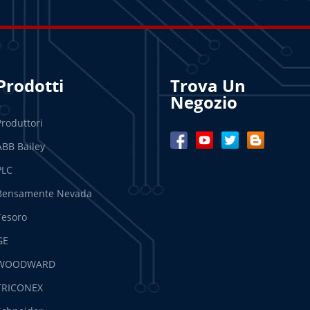
Prodotti
Trova Un
Negozio
Produttori
ABB Bailey
PLC
Bensamente Nevada
Tesoro
GE
WOODWARD
TRICONEX