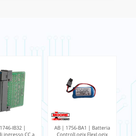
 1746-IB32 |
AB | 1756-BA1 | Batteria
i ingresso CC a
ControlLogix FlexLogix
Co