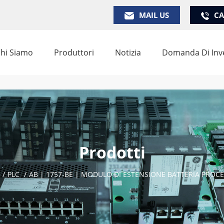
MAIL US
CA
hi Siamo
Produttori
Notizia
Domanda Di Inv
Prodotti
/
PLC
/
AB | 1757-BE | MODULO DI ESTENSIONE BATTERIA PROC