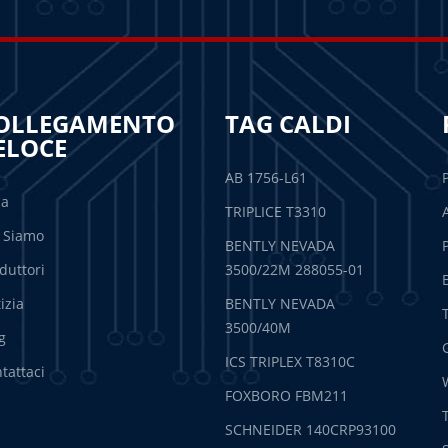
OLLEGAMENTO
TAG CALDI
ELOCE
AB 1756-L61
sa
TRIPLICE T3310
 Siamo
BENTLY NEVADA
duttori
3500/22M 288055-01
izia
BENTLY NEVADA
3500/40M
g
ICS TRIPLEX T8310C
tattaci
FOXBORO FBM211
SCHNEIDER 140CRP93100