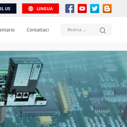
IL US
LINGUA
entario
Contattaci
ESSLOGIX