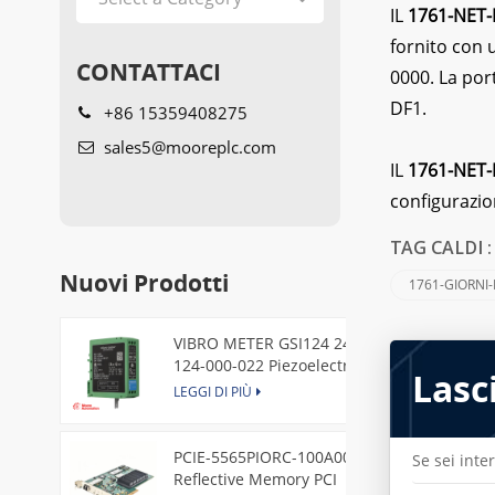
IL
1761-NET-
fornito con 
CONTATTACI
0000. La por
DF1.
+86 15359408275
sales5@mooreplc.com
IL
1761-NET-
configurazio
TAG CALDI 
Nuovi Prodotti
1761-GIORNI
VIBRO METER GSI124 244-
124-000-022 Piezoelectric
Lasc
Pressure Transducer
LEGGI DI PIÙ
PCIE-5565PIORC-100A00
Se sei inte
Reflective Memory PCI