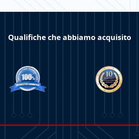
NE DI
PER SAPERNE DI
PER 
Qualifiche che abbiamo acquisito
PIÙ