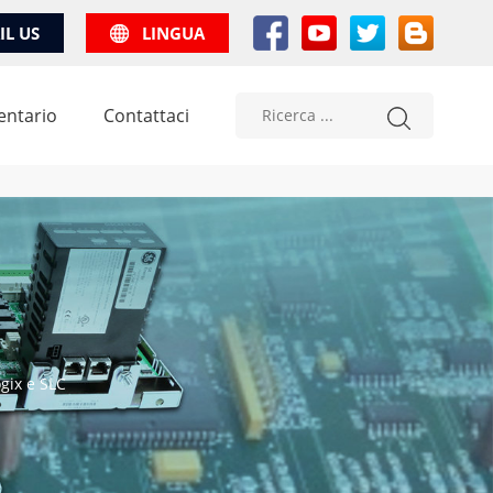
IL US
LINGUA
entario
Contattaci
gix e SLC