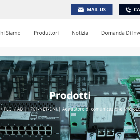
MAIL US
CA
hi Siamo
Produttori
Notizia
Domanda Di Inv
Prodotti
/
PLC
/
AB | 1761-NET-DNI | Adattatore di comunicazione MicroLo