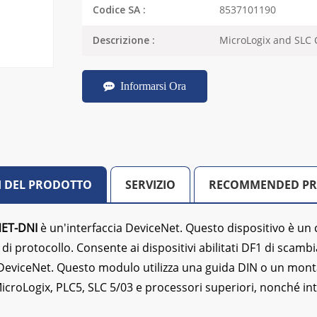
8537101190
Codice SA :
MicroLogix and SLC
Descrizione :
Informarsi Ora
I DEL PRODOTTO
SERVIZIO
RECOMMENDED P
NET-DNI
è un'interfaccia DeviceNet. Questo dispositivo è
 di protocollo. Consente ai dispositivi abilitati DF1 di scam
DeviceNet. Questo modulo utilizza una guida DIN o un monta
MicroLogix, PLC5, SLC 5/03 e processori superiori, nonché 