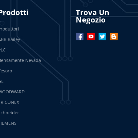
Prodotti
Trova Un
Negozio
Produttori
ABB Bailey
PLC
Bensamente Nevada
Tesoro
GE
WOODWARD
TRICONEX
Schneider
SIEMENS