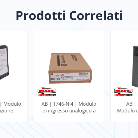
Prodotti Correlati
 | Modulo
AB | 1746-NI4 | Modulo
AB |
azione
di ingresso analogico a
Modulo d
ogix
4 punti SLC
32