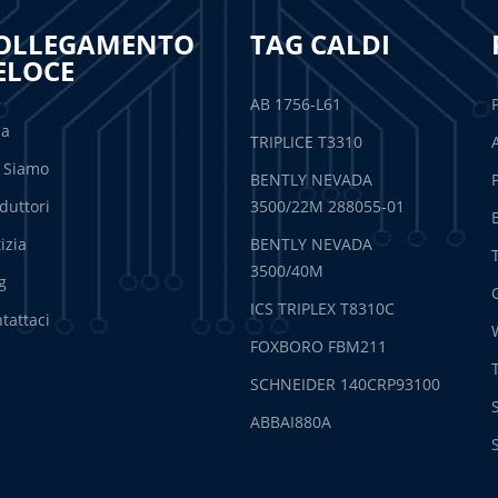
OLLEGAMENTO
TAG CALDI
ELOCE
AB 1756-L61
sa
TRIPLICE T3310
 Siamo
BENTLY NEVADA
duttori
3500/22M 288055-01
izia
BENTLY NEVADA
3500/40M
g
ICS TRIPLEX T8310C
tattaci
FOXBORO FBM211
SCHNEIDER 140CRP93100
ABBAI880A