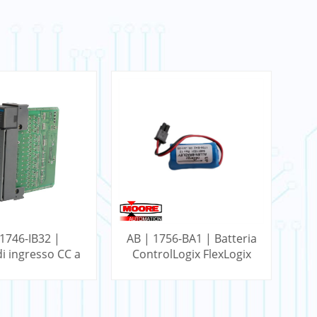
 1746-IB32 |
AB | 1756-BA1 | Batteria
i ingresso CC a
ControlLogix FlexLogix
Co
 punti SLC
d