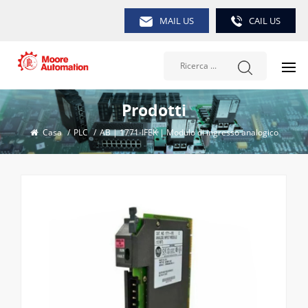
MAIL US
CAIL US
Prodotti
Casa
/
PLC
/
AB | 1771-IFEK | Modulo di ingresso analogico