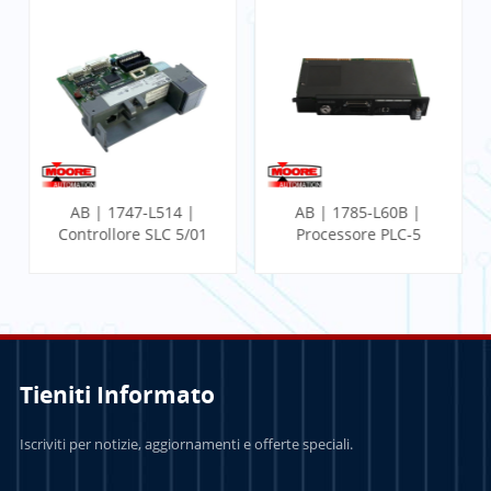
AB | 1785-L60B |
AB | 1756-CN2 |
Processore PLC-5
Modulo di
comunicazione
ControlLogix
Tieniti Informato
PER SAPERNE DI
PER SAPERNE DI
Iscriviti per notizie, aggiornamenti e offerte speciali.
PIÙ
PIÙ