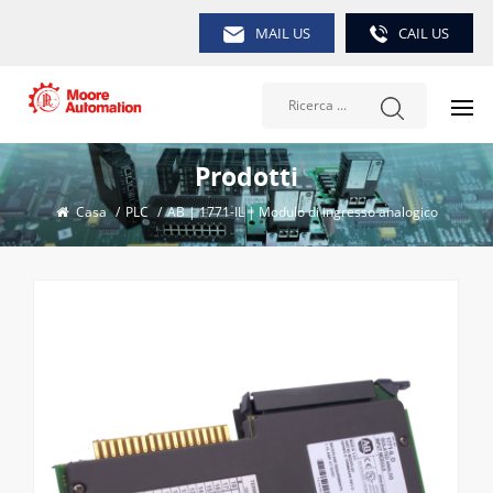
MAIL US
CAIL US
Prodotti
Casa
/
PLC
/
AB | 1771-IL | Modulo di ingresso analogico