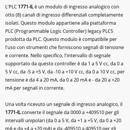
L'PLC
1771-IL
è un modulo di ingresso analogico con
otto (8) canali di ingresso differenziali completamente
isolati. Questo modulo appartiene alla piattaforma
PLC (Programmable Logic Controller) legacy PLC5
prodotta da PLC. Questo modulo è compatibile per
l'uso con strumenti che forniscono segnali di tensione
e corrente. Nello specifico, l'intervallo di segnale
supportato da questo controller è da 1 a 5 V cc, da 0 a
5 V cc, da -5 a +5 V, da -10 a +10 V cc, da 0 a 10 V cc, per
tensione e da 4 a 20 mA, da 0 a 20 mA e - da 20 a +20
mA per segnali in corrente.
Una volta ricevuto un segnale di ingresso analogico, il
1771-IL
converte il segnale da 0000 a +409510 per gli
intervalli unipolari (da 0 a 5 V, da +1 a +5 V, da 0 a +20
mA e da +4 a +20 mA) e da -409510 a 409510 per gli