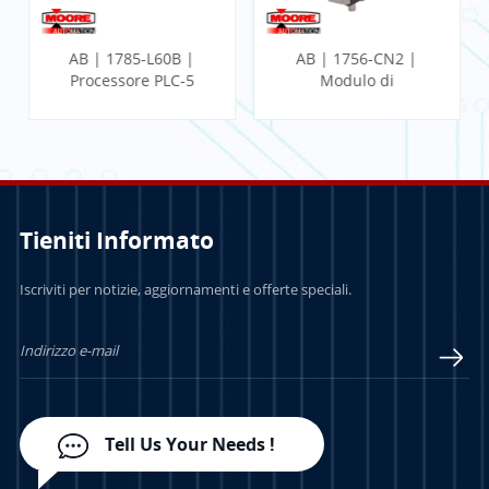
AB | 1785-L60B |
AB | 1756-CN2 |
Processore PLC-5
Modulo di
comunicazione
ControlLogix
Tieniti Informato
PER SAPERNE DI
PER SAPERNE DI
Iscriviti per notizie, aggiornamenti e offerte speciali.
PIÙ
PIÙ
Tell Us Your Needs !